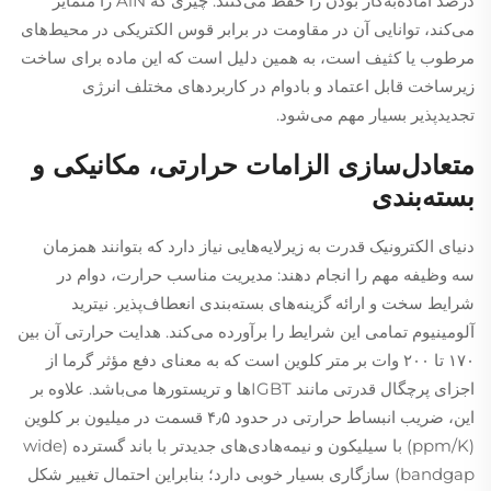
درصد آماده‌به‌کار بودن را حفظ می‌کنند. چیزی که AlN را متمایز
می‌کند، توانایی آن در مقاومت در برابر قوس الکتریکی در محیط‌های
مرطوب یا کثیف است، به همین دلیل است که این ماده برای ساخت
زیرساخت قابل اعتماد و بادوام در کاربردهای مختلف انرژی
تجدید‌پذیر بسیار مهم می‌شود.
متعادل‌سازی الزامات حرارتی، مکانیکی و
بسته‌بندی
دنیای الکترونیک قدرت به زیرلایه‌هایی نیاز دارد که بتوانند همزمان
سه وظیفه مهم را انجام دهند: مدیریت مناسب حرارت، دوام در
شرایط سخت و ارائه گزینه‌های بسته‌بندی انعطاف‌پذیر. نیترید
آلومینیوم تمامی این شرایط را برآورده می‌کند. هدایت حرارتی آن بین
۱۷۰ تا ۲۰۰ وات بر متر کلوین است که به معنای دفع مؤثر گرما از
اجزای پرچگال قدرتی مانند IGBTها و تریستورها می‌باشد. علاوه بر
این، ضریب انبساط حرارتی در حدود ۴٫۵ قسمت در میلیون بر کلوین
(ppm/K) با سیلیکون و نیمه‌هادی‌های جدیدتر با باند گسترده (wide
bandgap) سازگاری بسیار خوبی دارد؛ بنابراین احتمال تغییر شکل