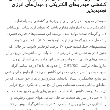
کششی خودروهای الکتریکی و مبدل‌های انرژی
تجدیدپذیر
سیستم مدیریت حرارتی برای اینورترهای کششی وسیله نقلیه
الکتریکی باید به اندازه‌ای مقاوم باشد که بتواند ارتعاشات، نوسانات
دما و گرمای شدید تولید شده توسط این سیستم‌های قدرت فشرده
را تحمل کند. زیرلایه‌های نیترید آلومینوم (AlN) باعث می‌شوند
سیستم‌های خنک‌کننده حدود ۳۰ درصد کوچک‌تر شوند، در حالی که
هنوز قادر به تحمل شار حرارتی تا ۵۰۰ وات بر سانتی‌متر مربع در آن
سیستم‌های باتری ۸۰۰ ولت هستند. این ماده دمای اتصال درون
ماژول‌های ترکیبی IGBT/SiC را حدود ۱۵ تا ۲۵ درجه سانتی‌گراد
نسبت به مواد سرامیکی معمولی کاهش می‌دهد. آزمایش‌های واقعی
نیز نتایج چشمگیری نشان داده‌اند. میکرواینورتر‌های خورشیدی که در
مناطق بیابانی نصب شده‌اند، پس از پنج سال عملکرد، نرخ خرابی
آن‌ها ۴۰ درصد کاهش یافته است. توربین‌های بادی مجهز به قطعات
AlN حتی در شرایط سخت ساحلی شامل هوای شور، رطوبت و
راه‌اندازی در دمای پایین تا منفی ۴۰ درجه سانتی‌گراد، بیش از ۹۹