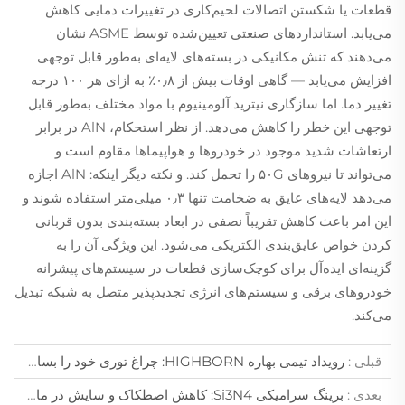
قطعات یا شکستن اتصالات لحیم‌کاری در تغییرات دمایی کاهش
می‌یابد. استانداردهای صنعتی تعیین‌شده توسط ASME نشان
می‌دهند که تنش مکانیکی در بسته‌های لایه‌ای به‌طور قابل توجهی
افزایش می‌یابد — گاهی اوقات بیش از ۰٫۸٪ به ازای هر ۱۰۰ درجه
تغییر دما. اما سازگاری نیترید آلومینیوم با مواد مختلف به‌طور قابل
توجهی این خطر را کاهش می‌دهد. از نظر استحکام، AlN در برابر
ارتعاشات شدید موجود در خودروها و هواپیماها مقاوم است و
می‌تواند تا نیروهای ۵۰G را تحمل کند. و نکته دیگر اینکه: AlN اجازه
می‌دهد لایه‌های عایق به ضخامت تنها ۰٫۳ میلی‌متر استفاده شوند و
این امر باعث کاهش تقریباً نصفی در ابعاد بسته‌بندی بدون قربانی
کردن خواص عایق‌بندی الکتریکی می‌شود. این ویژگی آن را به
گزینه‌ای ایده‌آل برای کوچک‌سازی قطعات در سیستم‌های پیشرانه
خودروهای برقی و سیستم‌های انرژی تجدیدپذیر متصل به شبکه تبدیل
می‌کند.
قبلی :
رویداد تیمی بهاره HIGHBORN: چراغ توری خود را بسازید!
بعدی :
برینگ سرامیکی Si3N4: کاهش اصطکاک و سایش در ماشین‌آلات با سرعت بالا