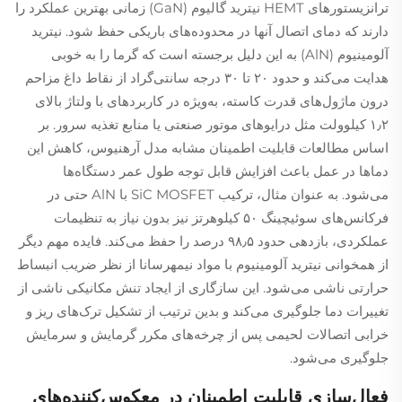
ترانزیستورهای HEMT نیترید گالیوم (GaN) زمانی بهترین عملکرد را
دارند که دمای اتصال آنها در محدوده‌های باریکی حفظ شود. نیترید
آلومینیوم (AlN) به این دلیل برجسته است که گرما را به خوبی
هدایت می‌کند و حدود ۲۰ تا ۳۰ درجه سانتی‌گراد از نقاط داغ مزاحم
درون ماژول‌های قدرت کاسته، به‌ویژه در کاربردهای با ولتاژ بالای
۱٫۲ کیلوولت مثل درایوهای موتور صنعتی یا منابع تغذیه سرور. بر
اساس مطالعات قابلیت اطمینان مشابه مدل آرهنیوس، کاهش این
دماها در عمل باعث افزایش قابل توجه طول عمر دستگاه‌ها
می‌شود. به عنوان مثال، ترکیب SiC MOSFET با AlN حتی در
فرکانس‌های سوئیچینگ ۵۰ کیلوهرتز نیز بدون نیاز به تنظیمات
عملکردی، بازدهی حدود ۹۸٫۵ درصد را حفظ می‌کند. فایده مهم دیگر
از همخوانی نیترید آلومینیوم با مواد نیمهرسانا از نظر ضریب انبساط
حرارتی ناشی می‌شود. این سازگاری از ایجاد تنش مکانیکی ناشی از
تغییرات دما جلوگیری می‌کند و بدین ترتیب از تشکیل ترک‌های ریز و
خرابی اتصالات لحیمی پس از چرخه‌های مکرر گرمایش و سرمایش
جلوگیری می‌شود.
فعال‌سازی قابلیت اطمینان در معکوس‌کننده‌های