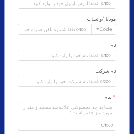
0/100
موبایل/واتساپ
Code
0/100
نام
0/100
نام شرکت
0/200
پیام
0/1000