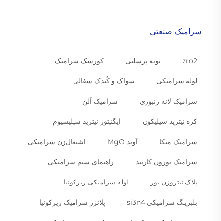
سرامیک صنعتی
zro2
بوته پرسلنی
کورسک سرامیک
لوله سرامیکی
سواک و کُندک سفالی
سرامیک لانه زنبوری
سرامیک آلن
کره نیترید سیلیکون
ایگنیتور نیترید سیلیسیوم
سرامیک میکا
آوند MgO
اشتعال‌زن سرامیکی
سرامیک بورون کاربید
راهنمای سیم سرامیکی
پلاک نیتروژن بور
لوله سرامیکی زیرکونیا
بلبرینگ سرامیکی si3n4
پلانژر سرامیک زیرکونیا