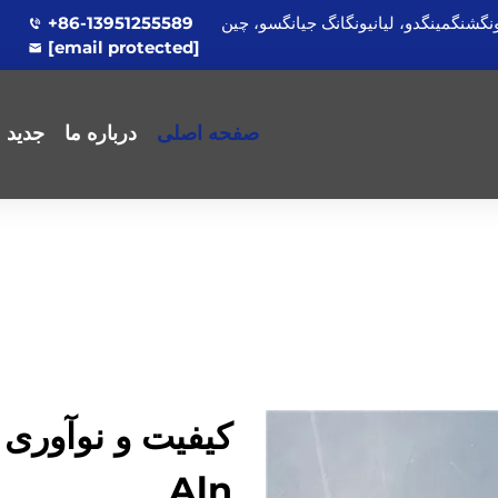
+86-13951255589
[email protected]
صفحه اصلی
درباره ما
جدید
کیفیت و نوآوری 
Aln