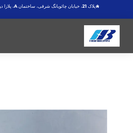
پلاک 21، خیابان چائویانگ شرقی، ساختمان A، پلازا دونگشنگمینگدو، لیانیونگانگ جیانگسو، چین