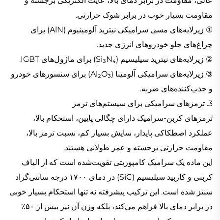
عالی، مقاومت در برابر دمای بالا، عایت الکتریکی برجسته و
مقاومت بسیار خوب در برابر شوک حرارتی.
① زیرلایه‌های مسی سرامیکی نیترید آلومینیوم (AlN) برای
چراغ‌های جلو خودروهای انرژی جدید.
② زیرلایه‌های نیترید سیلیسیم (Si₃N₄) برای ماژول‌های IGBT.
③ زیرلایه‌های سرامیکی آلومینا (Al₂O₃) برای سنسورهای خودرو
و جذب‌کننده‌های ضربه.
3. ترمزهای سرامیکی برای سیستم‌های ترمز
ترمزهای کربن-سرامیک دارای چگالی پایین، استحکام بالا،
عملکرد اصطکاکی پایدار، سایش بسیار کم، نسبت ترمز بالا،
مقاومت حرارتی برجسته و عمر طولانی هستند.
این ماده یک سرامیک کامپوزیتی تقویت‌شده است که از الیاف
کربنی و کاربید سیلیسیم (SiC) در دمای ۱۷۰۰ درجه سانتی‌گراد
سنتز شده است. این ترکیب پیشرفته نه تنها استحکام بسیار خوبی
در برابر دمای بالا فراهم می‌کند، بلکه وزن آن نیز بیش از ۵۰٪