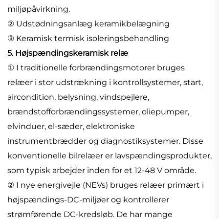
miljøpåvirkning.
② Udstødningsanlæg keramikbelægning
③ Keramisk termisk isoleringsbehandling
5. Højspændingskeramisk relæ
① I traditionelle forbrændingsmotorer bruges
relæer i stor udstrækning i kontrollsystemer, start,
aircondition, belysning, vindspejlere,
brændstofforbrændingssystemer, oliepumper,
elvinduer, el-sæder, elektroniske
instrumentbrædder og diagnostiksystemer. Disse
konventionelle bilrelæer er lavspændingsprodukter,
som typisk arbejder inden for et 12-48 V område.
② I nye energivejle (NEVs) bruges relæer primært i
højspændings-DC-miljøer og kontrollerer
strømførende DC-kredsløb. De har mange