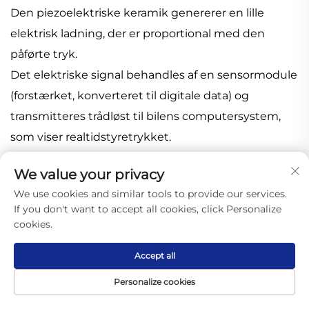
Den piezoelektriske keramik genererer en lille
elektrisk ladning, der er proportional med den
påførte tryk.
Det elektriske signal behandles af en sensormodule
(forstærket, konverteret til digitale data) og
transmitteres trådløst til bilens computersystem,
som viser realtidstyretrykket.
13. Piezoelektrisk accelerationsføler
We value your privacy
Den piezoelektriske accelerationsføler virker på
We use cookies and similar tools to provide our services.
grundlag af den piezoelektriske effekt af
If you don't want to accept all cookies, click Personalize
piezoelektriske krystaller. Piezoelektriske
cookies.
accelerationsfølere anvendes også i forbindelse
Accept all
med sikkerhedsaspekter såsom bilens airbags, anti-
lock bremssystemer og trækkontrolsystemer.
Personalize cookies
Forside
Produkt
Om
KONTAKT
I udviklings- og produktionsfaserne af nye energi-