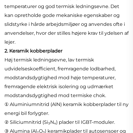
temperaturer og god termisk ledningsevne. Det
kan opretholde gode mekaniske egenskaber og
slidstyrke i hårde arbejdsmiljøer og anvendes ofte i
anvendelser, hvor der stilles højere krav til ydelsen af
lejer.
2. Keramik kobberplader
Høj termisk ledningsevne, lav termisk
udvidelseskoefficient, fremragende lodbarhed,
modstandsdygtighed mod høje temperaturer,
fremragende elektrisk isolering og udmærket
modstandsdygtighed mod termiske chok.
① Aluminiumnitrid (AlN) keramik kobberplader til ny
energi bil forlygter.
② Siliciumnitrid (Si₃N₄) plader til IGBT-moduler.
③ Alumina (Al₂O₃) keramikplader til autosensoer og