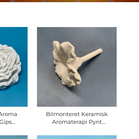
 Aroma
Bilmonteret Keramisk
 Gips
Aromaterapi Pynt
ftet
Tilpasset Keramisk
Blomst
Luftfrisker Duftblomst