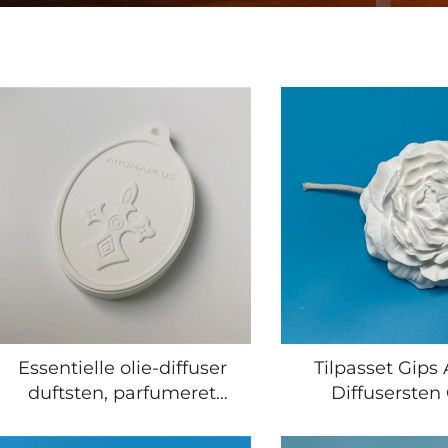
Essentielle olie-diffuser
Tilpasset Gips
duftsten, parfumeret
Diffusersten
skive, duftudviklingsdisk
Duftet/Undu
Aromaterapi 