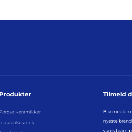
Produkter
Tilmeld 
Bliv medlem 
Porøse Keramikker
nyeste branc
Industrikeramik
vores team 