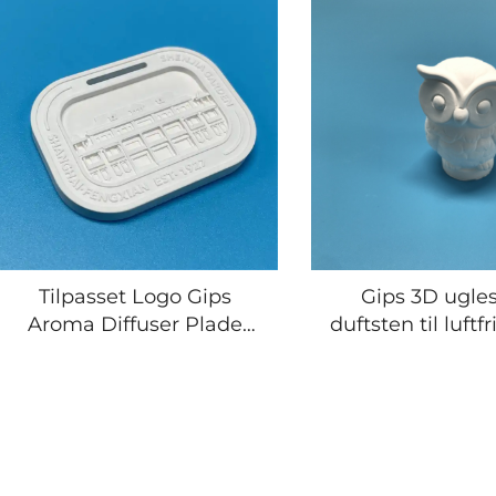
Tilpasset Logo Gips
Gips 3D ugle
Aroma Diffuser Plade
duftsten til luftfr
Duftende Udvidelsesdel
hjemme
til Brug i Bil