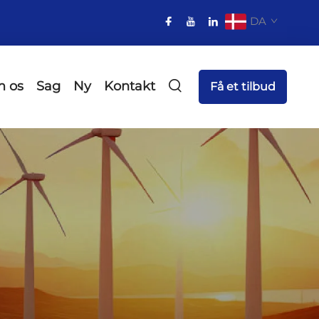
DA
 os
Sag
Ny
Kontakt
Få et tilbud