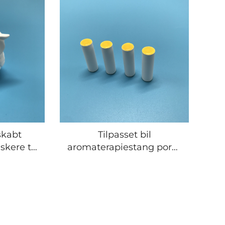
skabt
Tilpasset bil
iskere til
aromaterapiestang porøs
t
keramisk duftstang