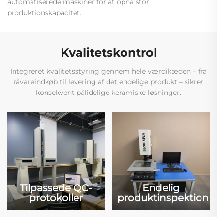
automatiserede maskiner for at opnå stor
produktionskapacitet.
Kvalitetskontrol
Integreret kvalitetsstyring gennem hele værdikæden – fra
råvareindkøb til levering af det endelige produkt – sikrer
konsekvent pålidelige keramiske løsninger.
Tilpassede QC-
Endelig
protokoller
produktinspektion