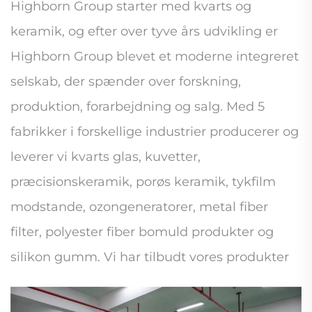
Highborn Group starter med
kvarts og
keramik,
og efter over tyve års udvikling er
Highborn Group blevet et moderne integreret
selskab, der spænder over forskning,
produktion, forarbejdning og salg. Med 5
fabrikker i forskellige industrier producerer og
leverer vi
kvarts glas, kuvetter,
præcisionskeramik, porøs keramik, tykfilm
modstande, ozongeneratorer, metal fiber
filter, polyester fiber bomuld produkter
og
silikon gumm. Vi har tilbudt vores produkter
og tjenester til
kunder fra
over 126 lande og
regioner. Kvalitet og teknologisk forskning