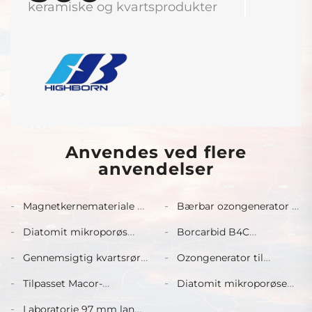
keramiske og kvartsprodukter
Anvendes ved flere
anvendelser
Magnetkernemateriale af
Bærbar ozongenerator til
type PC40 og PC44 til
hjemmebrug, 110 V / 220
Diatomit mikroporøs
Borcarbid B4C
transformere i små
V, 20 g
keramisk filterring til
neutronskærmningsblok
opladere til ny energi
Gennemsigtig kvartsrør
Ozongenerator til
industrielt brug
med skruelåg
luftrensning til
Tilpasset Macor-
Diatomit mikroporøse
husholdningsbrug,
bearbejdelig Pyroceram-
keramiske rør til
fjernelse af formaldehyd,
Laboratorie 97 mm lang