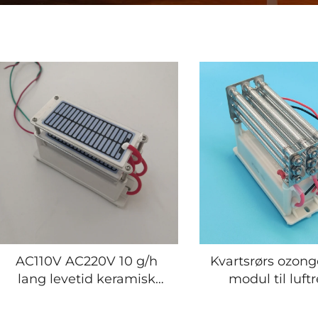
AC110V AC220V 10 g/h
Kvartsrørs ozong
lang levetid keramisk
modul til luft
plade ozon modul til
ozonator ma
luftrensning