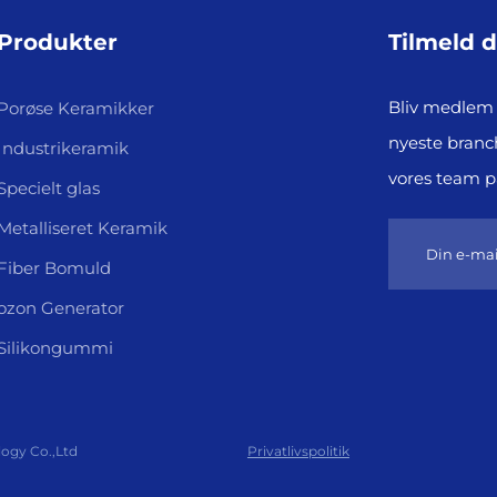
Produkter
Tilmeld 
Bliv medlem 
Porøse Keramikker
nyeste branc
Industrikeramik
vores team 
Specielt glas
Metalliseret Keramik
Fiber Bomuld
ozon Generator
Silikongummi
logy Co.,Ltd
Privatlivspolitik