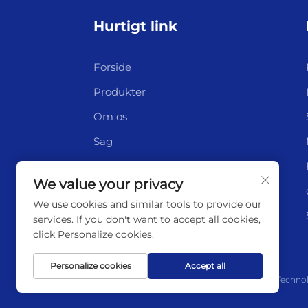
Hurtigt link
Forside
Produkter
Om os
Sag
Ny
We value your privacy
Kontakt
We use cookies and similar tools to provide our
services. If you don't want to accept all cookies,
click Personalize cookies.
Personalize cookies
Accept all
Copyright © 2025 af Lianyungang Highborn Techno