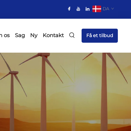
DA
 os
Sag
Ny
Kontakt
Få et tilbud