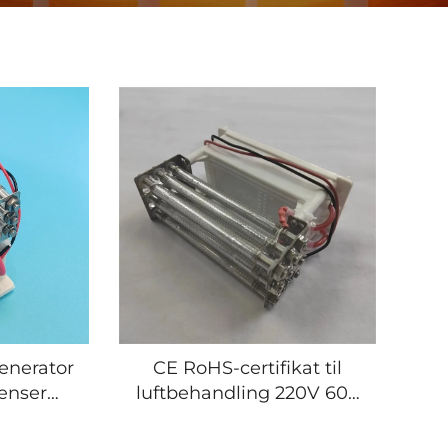
enerator
CE RoHS-certifikat til
renser
luftbehandling 220V 60g
skine
kvartsglassrør-
ozongeneratormodul