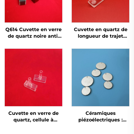
Q614 Cuvette en verre
Cuvette en quartz de
de quartz noire anti-
longueur de trajet
lumière pour
optique 0,1 mm à 10
analyseur
mm avec tube
biochimique, cellule
d'entrée et de sortie
d'écoulement pour
pour instruments
analyseur biochimique
spectroscopiques
chimiques
Cuvette en verre de
Céramiques
quartz, cellule à
piézoélectriques :
vapeur en verre
composants de
optique pour
précision pour