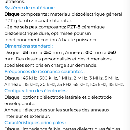
ultrasons.
Système de matériaux :
Disque
composants : matériau piézoélectrique général
PZT (plomb zirconate titanate).
- Je ne sais pas.
composants:
PZT-8
céramique
piézoélectrique dure, optimisée pour un
fonctionnement continu à haute puissance.
Dimensions standard :
Disque :
ø8
mm à
ø50
mm ; Anneau :
ø10
mm à
ø60
mm. Des dessins personnalisés et des dimensions
spéciales sont pris en charge sur demande.
Fréquences de résonance courantes :
Disque : 45 kHz, 500 kHz, 1 MHz, 2 MHz, 3 MHz, 5 MHz.
Anneau : 15 kHz, 20 kHz, 35 kHz, 65 kHz, 105 kHz, 115 kHz.
Configuration des électrodes :
Disque : options d’électrode latérale et d’électrode
enveloppante.
Anneau : électrodes sur les surfaces des anneaux
intérieur et extérieur.
Caractéristiques principales :
Disque : impédance faible, pertes diélectriques faibles,