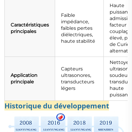
Haute
puissanc
Faible
admissibl
impédance,
Caractéristiques
facteur d
faibles pertes
principales
couplage
diélectriques,
élevé, po
haute stabilité
de Curie
alternatif
Nettoyeu
Capteurs
ultrasono
Application
ultrasonores,
soudeuse
principale
transducteurs
transduc
légers
haute
puissanc
Historique du développement