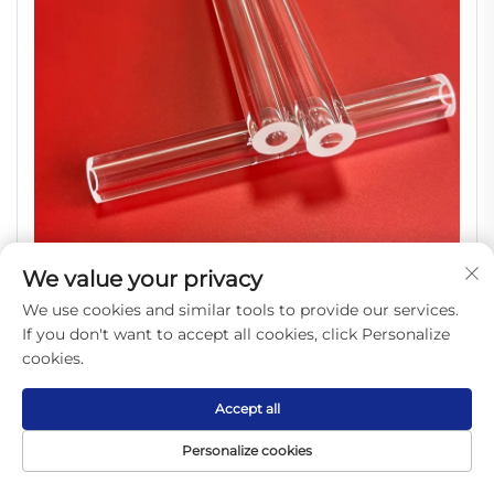
We value your privacy
We use cookies and similar tools to provide our services.
Tube en verre de quartz transparent
If you don't want to accept all cookies, click Personalize
résistant aux hautes températures sur
cookies.
mesure pour le chauffage
Accept all
Personalize cookies
Page
Produit
De
CONTACT