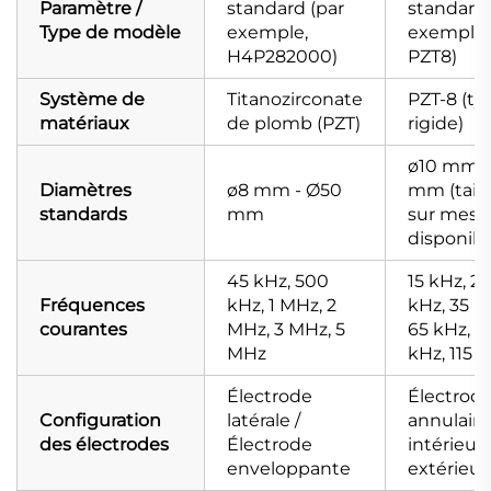
Paramètre /
standard (par
standard 
Type de modèle
exemple,
exemple,
H4P282000)
PZT8)
Système de
Titanozirconate
PZT-8 (ty
matériaux
de plomb (PZT)
rigide)
ø10 mm -
Diamètres
ø8 mm - Ø50
mm (taill
standards
mm
sur mesu
disponibl
45 kHz, 500
15 kHz, 2
Fréquences
kHz, 1 MHz, 2
kHz, 35 k
courantes
MHz, 3 MHz, 5
65 kHz, 1
MHz
kHz, 115 
Électrode
Électrod
Configuration
latérale /
annulaire
des électrodes
Électrode
intérieur
enveloppante
extérieur