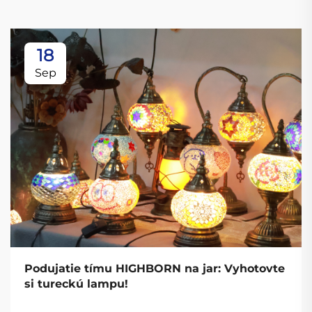
18
Sep
Podujatie tímu HIGHBORN na jar: Vyhotovte
si tureckú lampu!