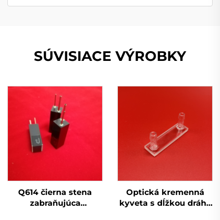
SÚVISIACE VÝROBKY
Q614 čierna stena
Optická kremenná
zabraňujúca
kyveta s dĺžkou dráhy
prenikaniu svetla,
0,1 mm - 10 mm s