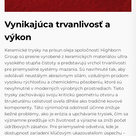
Vynikajúca trvanlivosť a
výkon
Keramické trysky na prísun oleja spoločnosti Highborn
Group sú presne vyrobené z keramických materiálov ultra
vysokého stupňa čistoty a predstavujú vrchol trvanlivosti
pre priemyselné systémy mazania. Sú navrhnuté tak, aby
odolávali neustálym abrazívnym silám, vzdušným prúdom
vysokou rýchlosťou a chemickému pôsobeniu, ktoré sú
nevyhnutné v moderných výrobných prostrediach. Tieto
trysky zachovávajú svoju kritickú geometriu otvoru a
štrukturálnu celistvosť oveľa dlhšie ako tradičné kovové
komponenty. Táto výnimočná odolnosť účinne znižuje
bežné problémy, ako je erózia a upchávanie trysiek, čím sa
významne predlžuje ich životnosť a výrazne sa zníži počet
údržbových zásahov. Pre priemyselné odvetvia, kde je
dostupnosť zariadení kľúčovým ukazovateľom úspechu –