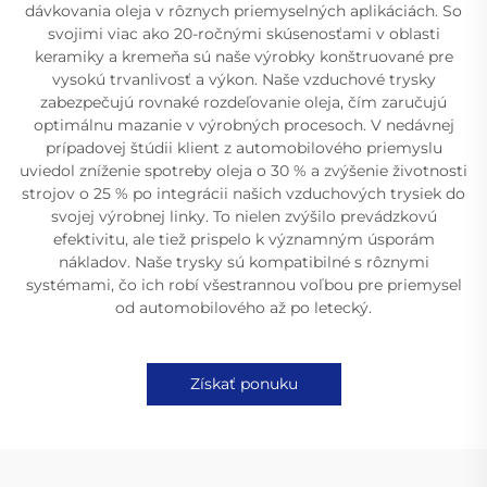
dávkovania oleja v rôznych priemyselných aplikáciách. So
svojimi viac ako 20-ročnými skúsenosťami v oblasti
keramiky a kremeňa sú naše výrobky konštruované pre
vysokú trvanlivosť a výkon. Naše vzduchové trysky
zabezpečujú rovnaké rozdeľovanie oleja, čím zaručujú
optimálnu mazanie v výrobných procesoch. V nedávnej
prípadovej štúdii klient z automobilového priemyslu
uviedol zníženie spotreby oleja o 30 % a zvýšenie životnosti
strojov o 25 % po integrácii našich vzduchových trysiek do
svojej výrobnej linky. To nielen zvýšilo prevádzkovú
efektivitu, ale tiež prispelo k významným úsporám
nákladov. Naše trysky sú kompatibilné s rôznymi
systémami, čo ich robí všestrannou voľbou pre priemysel
od automobilového až po letecký.
Získať ponuku