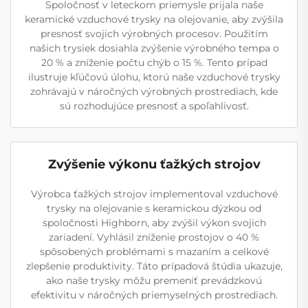
Spoločnosť v leteckom priemysle prijala naše
keramické vzduchové trysky na olejovanie, aby zvýšila
presnosť svojich výrobných procesov. Použitím
našich trysiek dosiahla zvýšenie výrobného tempa o
20 % a zníženie počtu chýb o 15 %. Tento prípad
ilustruje kľúčovú úlohu, ktorú naše vzduchové trysky
zohrávajú v náročných výrobných prostrediach, kde
sú rozhodujúce presnosť a spoľahlivosť.
Zvýšenie výkonu ťažkých strojov
Výrobca ťažkých strojov implementoval vzduchové
trysky na olejovanie s keramickou dýzkou od
spoločnosti Highborn, aby zvýšil výkon svojich
zariadení. Vyhlásil zníženie prostojov o 40 %
spôsobených problémami s mazaním a celkové
zlepšenie produktivity. Táto prípadová štúdia ukazuje,
ako naše trysky môžu premeniť prevádzkovú
efektivitu v náročných priemyselných prostrediach.