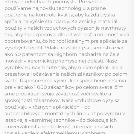
rôznych odvetviach priemyslu. Pri výrobe
používame najnovšiu technológiu a prísne
opatrenia na kontrolu kvality, aby každá tryska
spĺňala najvyššie štandardy. Keramický materiál
použitý v našich vzduchových dýzach je navrhnutý
tak, aby zabezpečoval dlhú životnosť a odolnosť voči
opotrebovaniu, čo ho robí ideálnym pre aplikácie za
vysokých teplôt. Vďaka rozsiahlej skúsenosti a viac
ako 40 patentom sa Highborn nachádza na čele
inovácií v keramickej priemyselnej oblasti. Naše
výrobky sú navrhnuté tak, aby nielen spĺňali, ale aj
presahovali očakávania našich zákazníkov po celom
svete. Úspešne sme vyvinuli prispôsobené riešenia
pre viac ako 1 000 zákazníkov po celom svete, čím
sme preukázali svoju záväznosť voči kvalite a
spokojnosti zákazníkov. Naše vzduchové dýzy sa
používajú v rôznych aplikáciách – od
automobilových montážnych liniek až po výrobu v
leteckej a vesmírnej technike – čo dokazuje ich
univerzálnosť a spoľahlivosť. Integrácia našich
trysiek vedie k efektívnejšiemu výrobnému