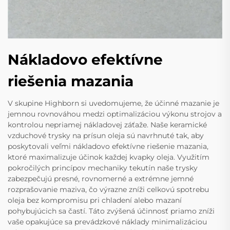
Nákladovo efektívne
riešenia mazania
V skupine Highborn si uvedomujeme, že účinné mazanie je
jemnou rovnováhou medzi optimalizáciou výkonu strojov a
kontrolou nepriamej nákladovej záťaže. Naše keramické
vzduchové trysky na prísun oleja sú navrhnuté tak, aby
poskytovali veľmi nákladovo efektívne riešenie mazania,
ktoré maximalizuje účinok každej kvapky oleja. Využitím
pokročilých princípov mechaniky tekutín naše trysky
zabezpečujú presné, rovnomerné a extrémne jemné
rozprašovanie maziva, čo výrazne zníži celkovú spotrebu
oleja bez kompromisu pri chladení alebo mazaní
pohybujúcich sa častí. Táto zvýšená účinnosť priamo zníži
vaše opakujúce sa prevádzkové náklady minimalizáciou