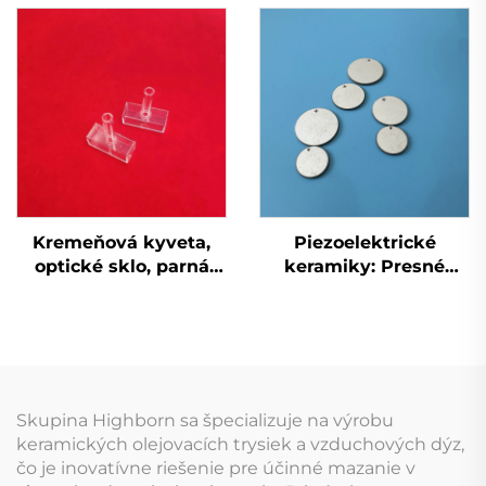
prúdová kyveta,
prívodnou a odvodnou
analyzátor biologickej
trubicou pre chemické
chémie, kremenné
spektroskopické
sklo pre biochemický
prístroje
analyzátor
Kremeňová kyveta,
Piezoelektrické
optické sklo, parná
keramiky: Presné
komora pre atómovú
komponenty pre
spektroskopiu
ultrazvukové meniče a
snímače
Skupina Highborn sa špecializuje na výrobu
keramických olejovacích trysiek a vzduchových dýz,
čo je inovatívne riešenie pre účinné mazanie v