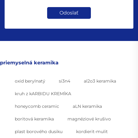
Odoslať
priemyselná keramika
oxid berylnatý
si3n4
al2o3 keramika
kruh z kARBIDU KREMÍKA
honeycomb ceramic
aLN keramika
boritová keramika
magnéziové krušivo
plast borového dusiku
kordierit-mulit