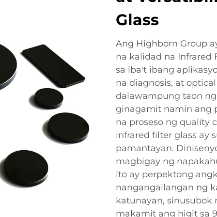
Glass
Ang Highborn Group ay
na kalidad na Infrared
sa iba't ibang aplikas
na diagnosis, at optica
dalawampung taon ng k
ginagamit namin ang p
na proseso ng quality
infrared filter glass 
pamantayan. Diniseny
magbigay ng napakahusa
ito ay perpektong ang
nangangailangan ng ka
katunayan, sinusubok n
makamit ang higit sa 9