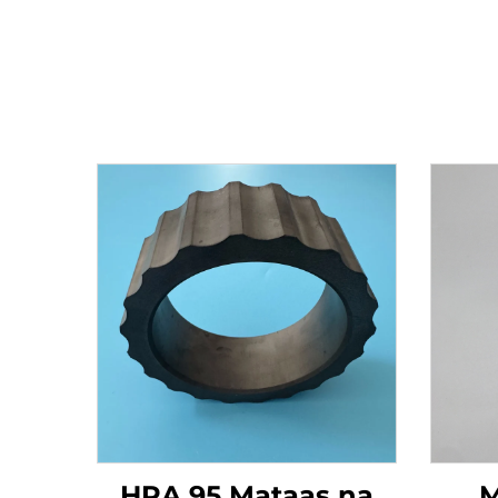
HRA 95 Mataas na
M