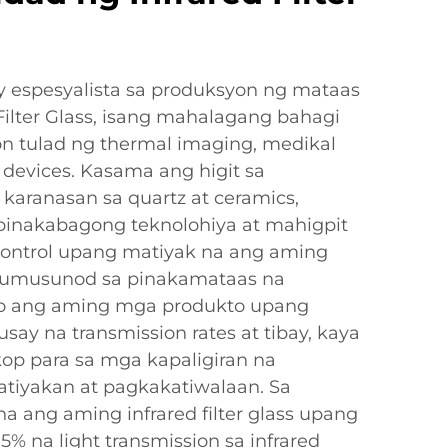
 espesyalista sa produksyon ng mataas
 Filter Glass, isang mahalagang bahagi
yon tulad ng thermal imaging, medikal
l devices. Kasama ang higit sa
aranasan sa quartz at ceramics,
inakabagong teknolohiya at mahigpit
 control upang matiyak na ang aming
ay sumusunod sa pinakamataas na
o ang aming mga produkto upang
y na transmission rates at tibay, kaya
kop para sa mga kapaligiran na
tiyakan at pagkakatiwalaan. Sa
a ang aming infrared filter glass upang
5% na light transmission sa infrared