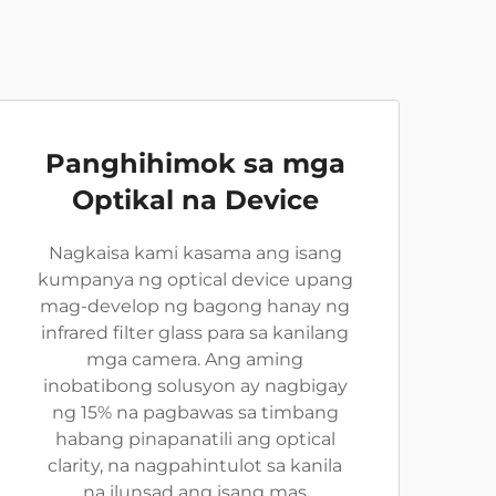
Panghihimok sa mga
Optikal na Device
Nagkaisa kami kasama ang isang
kumpanya ng optical device upang
mag-develop ng bagong hanay ng
infrared filter glass para sa kanilang
mga camera. Ang aming
inobatibong solusyon ay nagbigay
ng 15% na pagbawas sa timbang
habang pinapanatili ang optical
clarity, na nagpahintulot sa kanila
na ilunsad ang isang mas