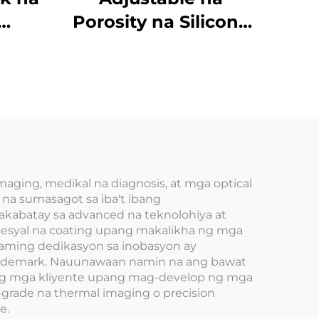
Porosity na Silicone
 ng
Carbide Filter Sticks
 na
at Filter Tube para sa
a
mga Impurities sa
Tubig
re
imaging, medikal na diagnosis, at mga optical
 na sumasagot sa iba't ibang
kabatay sa advanced na teknolohiya at
spesyal na coating upang makalikha ng mga
 aming dedikasyon sa inobasyon ay
trademark. Nauunawaan namin na ang bawat
ing mga kliyente upang mag-develop ng mga
-grade na thermal imaging o precision
e.