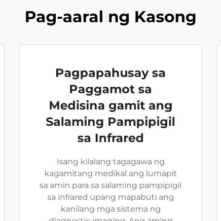
Pag-aaral ng Kasong
Pagpapahusay sa
Paggamot sa
Medisina gamit ang
Salaming Pampipigil
sa Infrared
Isang kilalang tagagawa ng
kagamitang medikal ang lumapit
sa amin para sa salaming pampipigil
sa infrared upang mapabuti ang
kanilang mga sistema ng
diagnostic imaging. Ang aming