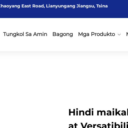
Chaoyang East Road, Lianyungang Jiangsu, Tsina
Tungkol Sa Amin
Bagong
Mga Produkto
Hindi maika
at Versatibil