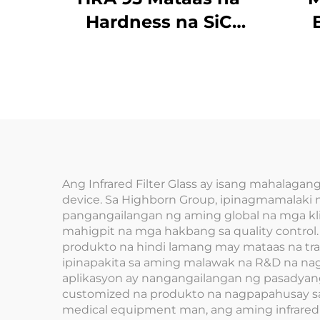
Hardness na SiC
Ceramic Sleeve na
Ker
Silicon Carbide
air
Bushing
Aera
Ang Infrared Filter Glass ay isang mahalagang
device. Sa Highborn Group, ipinagmamalaki n
pangangailangan ng aming global na mga kl
mahigpit na mga hakbang sa quality control
produkto na hindi lamang may mataas na tra
ipinapakita sa aming malawak na R&D na na
aplikasyon ay nangangailangan ng pasadyan
customized na produkto na nagpapahusay sa k
medical equipment man, ang aming infrared fi