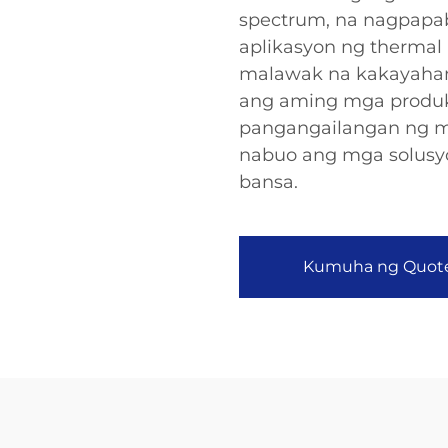
spectrum, na nagpapa
aplikasyon ng thermal 
malawak na kakayahan
ang aming mga produk
pangangailangan ng m
nabuo ang mga solusyon
bansa.
Kumuha ng Quot