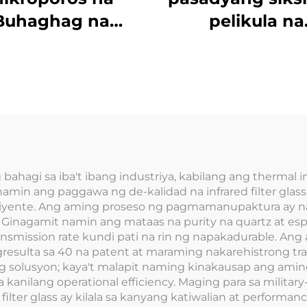
Buhaghag na
pelikula na
amik na Oxygen
nakaimprenta
 Bubble Aeration
circuit S-core
tor na Cartridge
buhaghag n
Tube
keramik na
atomizing co
 bahagi sa iba't ibang industriya, kabilang ang thermal 
amin ang paggawa ng de-kalidad na infrared filter glass
iyente. Ang aming proseso ng pagmamanupaktura ay na
. Ginagamit namin ang mataas na purity na quartz at e
nsmission rate kundi pati na rin ng napakadurable. Ang
gresulta sa 40 na patent at maraming nakarehistrong 
g solusyon; kaya't malapit naming kinakausap ang am
anilang operational efficiency. Maging para sa military
lter glass ay kilala sa kanyang katiwalian at performanc