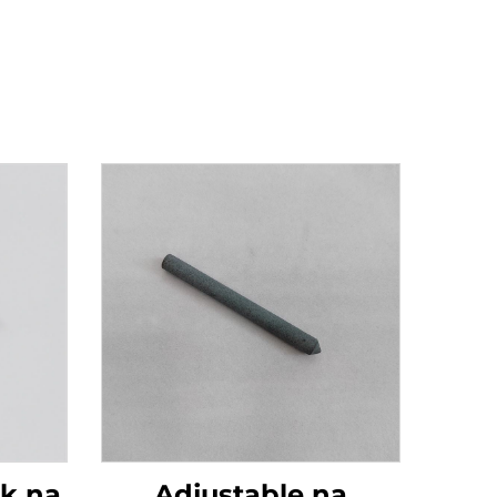
ik na
Adjustable na