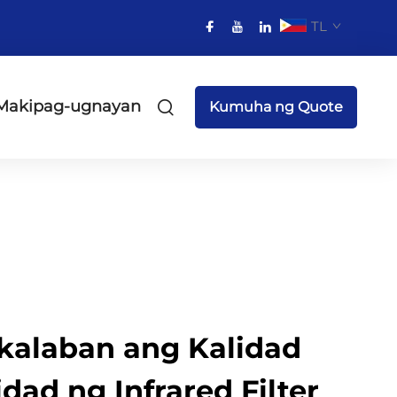
TL
Makipag-ugnayan
Kumuha ng Quote
kalaban ang Kalidad
idad ng Infrared Filter