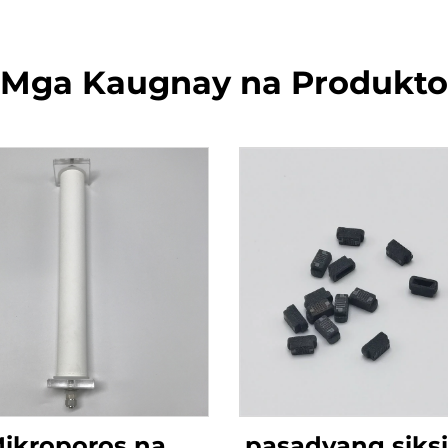
Mga Kaugnay na Produkto
ikroporos na
pasadyang siks