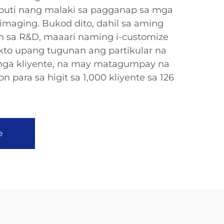
buti nang malaki sa pagganap sa mga
imaging. Bukod dito, dahil sa aming
 sa R&D, maaari naming i-customize
to upang tugunan ang partikular na
ga kliyente, na may matagumpay na
 para sa higit sa 1,000 kliyente sa 126
e