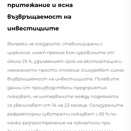
притежание и ясна
възвръщаемост на
инвестициите
Въпреки че глазурите, стабилизирани с
циркония, имат премия към суровините от
около 25 %, удълженият срок на експлоатация и
намаленото просто стояние осигуряват силна
възвръщаемост на инвестициите. Полевите
данни от производствени предприятия
показват, че интервалите между подмяната
се увеличават от 14 на 23 месеца. Оглазурените
рефракторни субстрати показват с 65 % по-
малко разпространение на пукнатини при