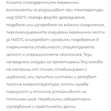
Когато стандартните керамични
компоненти се разрушават при температури
над 1200°C поради фазово деградиране,
подуване или изпаряване на алкални съединения,
персонализираните глазирани керамични части
за 1400°C осигуряват измерими подобрения в
термичната стабилност, структурната
цялост и операционната икономика. Тези
напреднали глазури са проектирани въз основа
на матрици от спинел, стабилизиран с
цирконий, или мулитни системи и запазват
плътна микроструктура, почти нулева
порозност и отлична устойчивост на
топлинен шок. Независими лабораторни
изследвания и практически данни