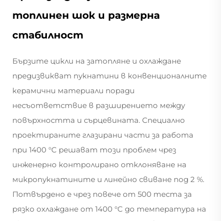
топлинен шок и размерна
стабилност
Бързите цикли на затопляне и охлаждане
предизвикват пукнатини в конвенционалните
керамични материали поради
несъответствие в разширението между
повърхността и сърцевината. Специално
проектираните глазирани части за работа
при 1400 °C решават този проблем чрез
инженерно контролирано отклоняване на
микропукнатините и линейно свиване под 2 %.
Потвърдено е чрез повече от 500 теста за
рязко охлаждане от 1400 °C до температура на