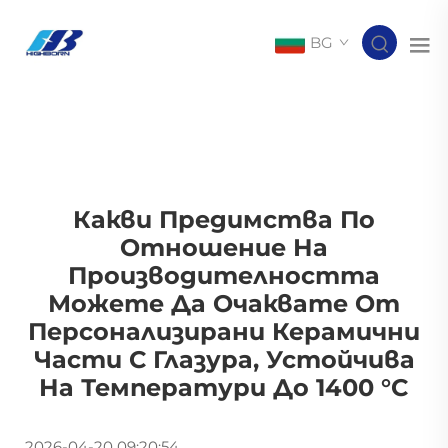
BG
Какви Предимства По
Отношение На
Производителността
Можете Да Очаквате От
Персонализирани Керамични
Части С Глазура, Устойчива
На Температури До 1400 °C
2026-04-20 09:20:54