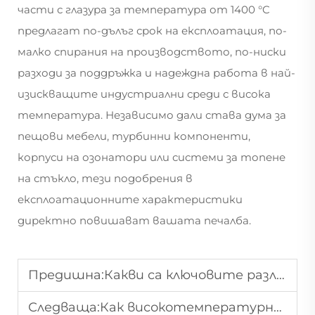
части с глазура за температура от 1400 °C
предлагат по-дълъг срок на експлоатация, по-
малко спирания на производството, по-ниски
разходи за поддръжка и надеждна работа в най-
изискващите индустриални среди с висока
температура. Независимо дали става дума за
пещови мебели, турбинни компоненти,
корпуси на озонатори или системи за топене
на стъкло, тези подобрения в
експлоатационните характеристики
директно повишават вашата печалба.
Предишна:
Какви са ключовите разлики между стандартните глазури и керамиката с глазура, устойчива на температури до 1400°C?
Следваща:
Как високотемпературната керамична глазура с повишена термостойкост подобрява дълголетието на промишлените сензори