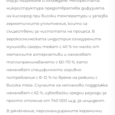
бързо нагряване и охлаждане. Непорестата
микроструктура предотвратява дифузията
на кислород при високи температури и запазва
герметичните уплътнения, които са
съществени за чистотата на процеса. В
аерокосмическата индустрия оглазурените
мулинови сагери тежат с 40 % по-малко от
металните алтернативи и намаляват
топлопреминаването с 60–70 %, като
намаляват специфичното горивно
потребление с 8–12 % по време на режими с
висока тяга. Случаите на непланово поддръжка
намаляват с 62 %, избягвайки средни разходи за
просто стояние от 740 000 щ.д. за инцидент.
В заключение, персонализираните керамични