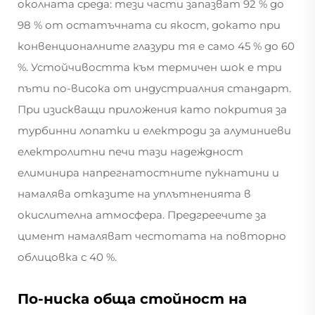
околната среда: тези части запазват 92 % до
98 % от остатъчната си якост, докато при
конвенционалните глазури тя е само 45 % до 60
%. Устойчивостта към термичен шок е три
пъти по-висока от индустриалния стандарт.
При изискващи приложения като покрития за
турбинни лопатки и електроди за алуминиеви
електролитни печи тази надеждност
елиминира напрегнатостните пукнатини и
намалява отказите на уплътненията в
окислителна атмосфера. Предгреечите за
цимент намаляват честотата на повторно
облицовка с 40 %.
По-ниска обща стойност на