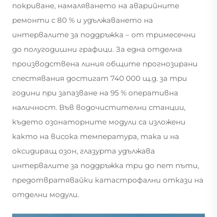
покриване, намаляването на аварийните
ремонти с 80 % и удължаването на
интервалите за поддръжка – от тримесечни
до полугодишни графици. За една отделна
производствена линия общите прогнозирани
спестявания достигат 740 000 щ.д. за три
години при запазване на 95 % оперативна
наличност. Във водочистителни станции,
където озонаторните модули са изложени
както на висока температура, така и на
оксидиращ озон, глазурта удължава
интервалите за поддръжка три до пет пъти,
предотвратявайки катастрофални откази на
отделни модули.