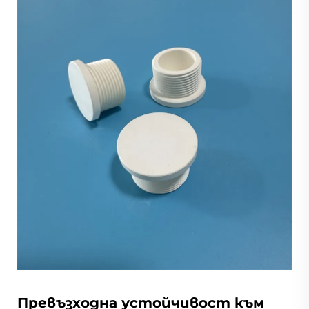
Превъзходна устойчивост към