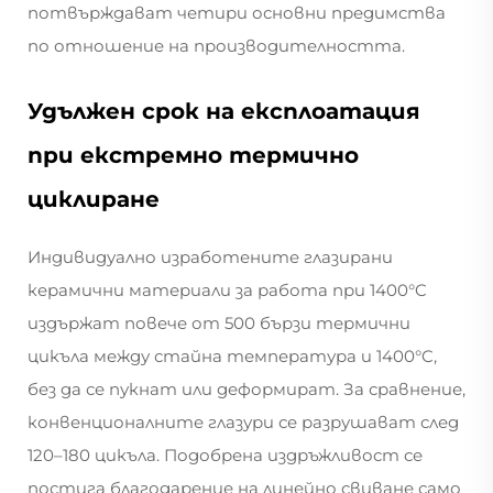
потвърждават четири основни предимства
по отношение на производителността.
Удължен срок на експлоатация
при екстремно термично
циклиране
Индивидуално изработените глазирани
керамични материали за работа при 1400°C
издържат повече от 500 бързи термични
цикъла между стайна температура и 1400°C,
без да се пукнат или деформират. За сравнение,
конвенционалните глазури се разрушават след
120–180 цикъла. Подобрена издръжливост се
постига благодарение на линейно свиване само