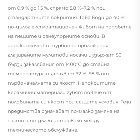
от 0,9 % до 1,5 %, спрямо 5,8 %–7,2 % при
стандартните покрития. Това води до 40 %
по-дълъг експлоатационен живот на подовете
на пещите и огнеупорните основи. В
аерокосмически турбинни приложения
глазираните мулитови носачи издържат 50
бързи закалявания от 1400°C до стайна
температура и запазват 92 %–98 % от
първоначалната си якост. Непокритите
керамични материали губят повече от
половината си якост при същите условия. Тези
предимства означават по-малко замяна на
части и по-дълги интервали между
техническото обслужване.