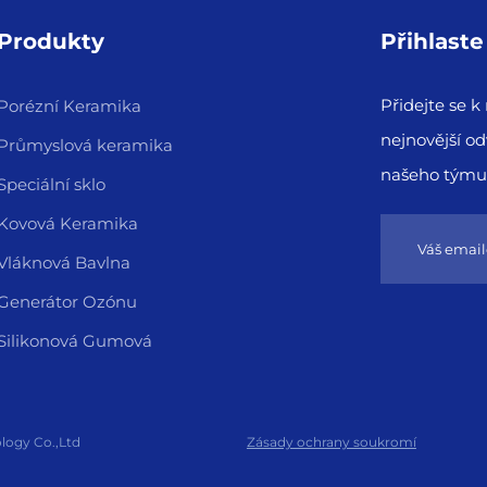
Produkty
Přihlast
Přidejte se 
Porézní Keramika
nejnovější od
Průmyslová keramika
našeho týmu
Speciální sklo
Kovová Keramika
Vláknová Bavlna
Generátor Ozónu
Silikonová Gumová
logy Co.,Ltd
Zásady ochrany soukromí