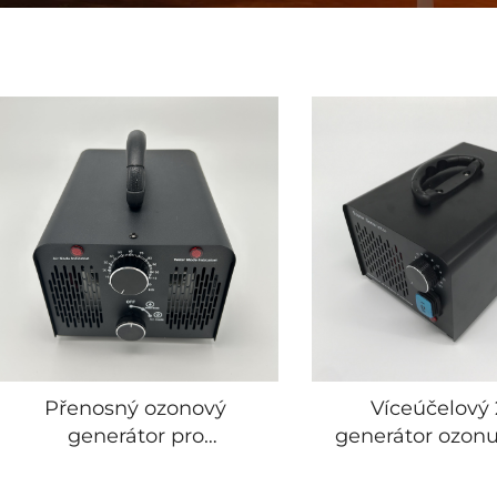
Přenosný ozonový
Víceúčelový 
generátor pro
generátor ozonu
domácnost, 110 V / 220 V,
čištění vzduchu 
20 g
g/h 500 mg/h,