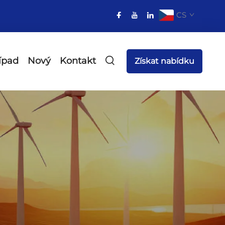
CS
ípad
Nový
Kontakt
Získat nabídku