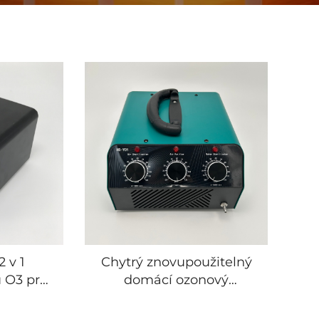
2 v 1
Chytrý znovupoužitelný
 O3 pro
domácí ozonový
a vody 10
sterilizátor vzduchu
 stroj
Ozono, generátor ozonu