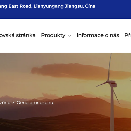
ang East Road, Lianyungang Jiangsu, Čína
vská stránka
Produkty
Informace o nás
Př
Ozónu
>
Generátor ozonu