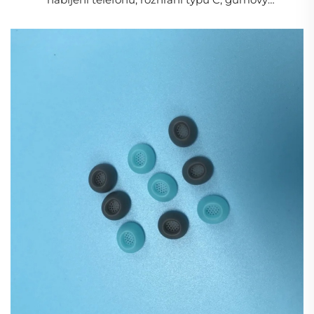
Vlastnosti silikonové gumy
prachotěsný kryt s upevňovacím kolíkem
Silikonové pryže se díky své pórovité, sklovité nebo
zrnité struktuře a vynikající tepelné stabilitě a
chemickým vlastnostem široce používají v návrzích
produktů. Aby byly splněny konkrétní funkční
požadavky různých produktů, mohou být silikonové
pryže dokonce modifikovány tak, aby vykazovaly
vlastnosti, jako je luminiscence, negativní ionty nebo
změna barvy.
Modifikovaná silikonová guma, například
luminiscenční nebo silikonová guma s negativními
ionty, zvyšuje funkčnost silikonové pryže a činí ji
vhodnou pro širší spektrum návrhů produktů. Použití
těchto speciálních silikonů dále rozšiřuje jejich oblast