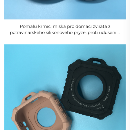
silikonová pryž se v interiérovém designu používá s
důrazem na pohodlí a odolnost a zlepšuje pocit z
držení produktů. Silikonová pryž se v interiérovém
Pomalu krmící miska pro domácí zvířata z
designu používá s důrazem na pohodlí a odolnost a
potravinářského silikonového pryže, proti udusení a
pro olizování
zlepšuje pocit z držení produktů. Dále se podrobněji
zaměříme na aplikační vlastnosti a výhody silikonové
pryže v těchto oblastech návrhu.
Použití
- **Automotive**: Těsnění, podložky, tlumiče vibrací
(tepelně odolné až do **250°C+**).
- **Lékařský**: Implantáty, hadice, těsnění
(biokompatibilní a sterilizovatelné).
- **Elektrotechnika**: Klávesy, konektory, izolace
(dielektrické vlastnosti).