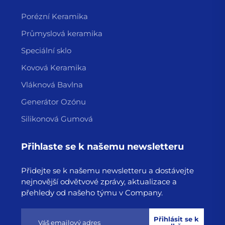
- **Míchání**: Základní silikonový polymer se
Porézní Keramika
smíchává s plnivy (SiO₂) a síťovacími činidly.
Průmyslová keramika
- **Formování**:
Speciální sklo
- **LSR (Liquid Silicone Rubber)**: Přesné díly
Kovová Keramika
vstřikované formováním.
- **HTV (High-Temperature Vulcanizing)**: Tvarování
Vláknová Bavlna
lisováním/přeléváním.
Generátor Ozónu
- **RTV (Room-Temperature Vulcanizing)**:
Silikonová Gumová
Vytvrzování při pokojové teplotě (těsnicí látky/lepidla).
Přihlaste se k našemu newsletteru
- **Dochování**: Zlepšuje mechanické vlastnosti
prostřednictvím tepelného zpracování.
Přidejte se k našemu newsletteru a dostávejte
**Budoucí trendy**: Ekologické formulace,
nejnovější odvětvové zprávy, aktualizace a
přehledy od našeho týmu v Company.
samoopravující se silikon a inteligentní elastomery pro
nositelnou elektroniku.
Přihlásit se k