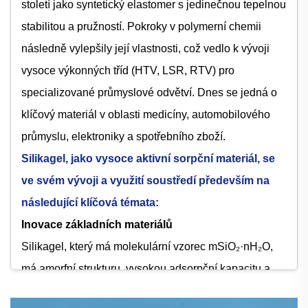
století jako syntetický elastomer s jedinečnou tepelnou
stabilitou a pružností. Pokroky v polymerní chemii
následně vylepšily její vlastnosti, což vedlo k vývoji
vysoce výkonných tříd (HTV, LSR, RTV) pro
specializované průmyslové odvětví. Dnes se jedná o
klíčový materiál v oblasti medicíny, automobilového
průmyslu, elektroniky a spotřebního zboží.
Silikagel, jako vysoce aktivní sorpční materiál, se
ve svém vývoji a využití soustředí především na
následující klíčová témata:
Inovace základních materiálů
Silikagel, který má molekulární vzorec mSiO₂·nH₂O,
má amorfní strukturu, vysokou adsorpční kapacitu a
tepelnou stabilitu. Používá se v oblastech, jako je