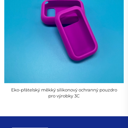
organických látek, jako jsou korek a želví skořápka, a
představovat tak přirozenou krásu. Silikonová pryž je
snadno obarvitelná, což umožňuje šperkům
vyrobeným z ní mít bohatou barevnou škálu a tak
uspokojit potřeby různých zákazníků.
Výhody silikonové pryže oproti běžným pryžím
Odolnost proti extrémním teplotám (–60 °C až 300 °C).
Vynikající trvanlivost – odolává ozonu, UV záření a
chemikáliím.
Pružnost a pružné vlastnosti – Udržuje vlastnosti v
Eko-přátelský měkký silikonový ochranný pouzdro
průběhu času.
pro výrobky 3C
Biokompatibilita – Kompatibilní s FDA a ISO 10993
pro lékařské použití.
Elektrická izolace – Ideální pro vysokonapěťové