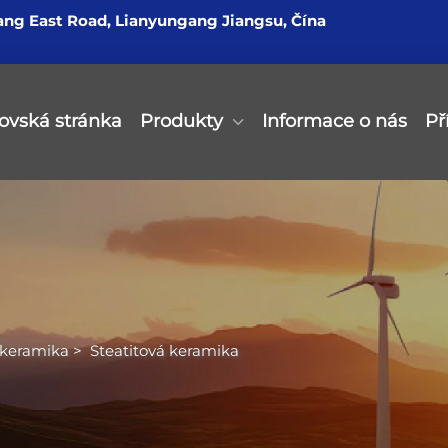
ang East Road, Lianyungang Jiangsu, Čína
vská stránka
Produkty
Informace o nás
Př
 keramika
>
Steatitová keramika