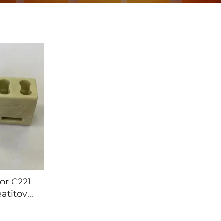
tor C221
eatitové
mka pro
ízení