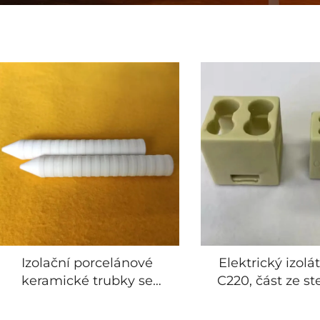
Izolační porcelánové
Elektrický izolá
keramické trubky se
C220, část ze st
závitem, izolační trubka
keramiky, objí
ze steatitové keramiky se
elektrická zař