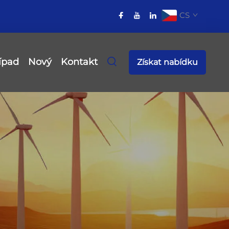
CS
ípad
Nový
Kontakt
Získat nabídku