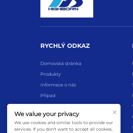
RYCHLÝ ODKAZ
Domovská stránka
Produkty
Informace o nás
Případ
Nový
We value your privacy
Kontakt
We use cookies and similar tools to provide our
services. If you don't want to accept all cookies,