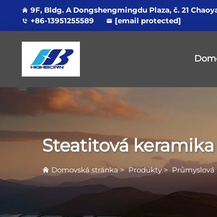
9F, Bldg. A Dongshengmingdu Plaza, č. 21 Chaoy
+86-13951255589
[email protected]
Domo
Steatitová keramika
Domovská stránka
>
Produkty
>
Průmyslová