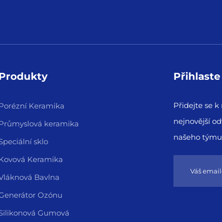
Produkty
Přihlast
Přidejte se 
Porézní Keramika
nejnovější od
Průmyslová keramika
našeho týmu
Speciální sklo
Kovová Keramika
Vláknová Bavlna
Generátor Ozónu
Silikonová Gumová