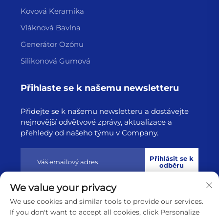
vyzařujících infračervené záření prostřednictvím tisku,
Kovová Keramika
vysokoteplotního slinování a dalších procesů na
Vláknová Bavlna
vnějším povrchu sklokeramické desky, které jsou
Generátor Ozónu
trvale integrovány se sklokeramickou deskou a tvoří
Silikonová Gumová
vrstvu anorganické vodivé rezistivní vrstvy, která po
připojení napětí a ohřevu vyzařuje infračervené teplo a
Přihlaste se k našemu newsletteru
vytváří zdroj tepelného záření a ohřev vedením a
Přidejte se k našemu newsletteru a dostávejte
prouděním.
nejnovější odvětvové zprávy, aktualizace a
Dálkově infračervená sklokeramická topná deska
přehledy od našeho týmu v Company.
Bezpečnost:
Přihlásit se k
Při provozu nevytváří otevřený plamen ani oxidaci a
odběru
její životnost je 50krát delší než u běžných topných
We value your privacy
spirál.
Copyright © 2025 by Lianyungang Highborn Technology
We use cookies and similar tools to provide our services.
dálkově infračervená sklokeramická topná deska
Co.,Ltd
Zásady ochrany soukromí
If you don't want to accept all cookies, click Personalize