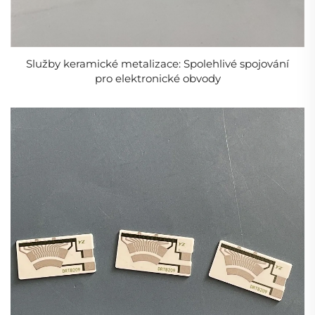
Tlustěfilmové rezistory se běžně používají ve všech
segmentech elektronického průmyslu:
1. **Spotřební elektronika**: Rozsáhle se používají v
Služby keramické metalizace: Spolehlivé spojování
televizorech, zvukových zařízeních, domácích
pro elektronické obvody
spotřebičích a mobilních zařízeních díky své
spolehlivosti a nákladové efektivitě.
2. Automobilová elektronika: Používají se v řídicích
jednotkách motoru, senzorech, osvětlovacích
systémech a infotainment systémech, kde musí
odolávat náročným prostředím.
3. Průmyslové řídicí systémy: Nacházejí uplatnění v
pohonech motorů, napájecích zdrojích a řídicích
systémech, kde je ceněna jejich odolnost.
4. Lékařské přístroje: Používají se v systémech pro