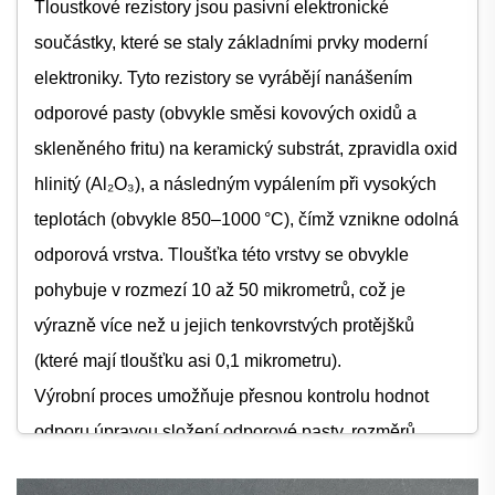
Tloustkové rezistory jsou pasivní elektronické
součástky, které se staly základními prvky moderní
elektroniky. Tyto rezistory se vyrábějí nanášením
odporové pasty (obvykle směsi kovových oxidů a
skleněného fritu) na keramický substrát, zpravidla oxid
hlinitý (Al₂O₃), a následným vypálením při vysokých
teplotách (obvykle 850–1000 °C), čímž vznikne odolná
odporová vrstva. Tloušťka této vrstvy se obvykle
pohybuje v rozmezí 10 až 50 mikrometrů, což je
výrazně více než u jejich tenkovrstvých protějšků
(které mají tloušťku asi 0,1 mikrometru).
Výrobní proces umožňuje přesnou kontrolu hodnot
odporu úpravou složení odporové pasty, rozměrů
tištěného vzoru a podmínek vypalování. Tloustková