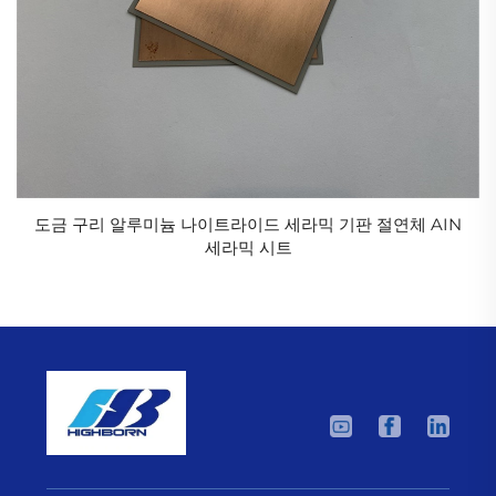
원적외선 미세결정 세라믹 유리 히팅 플레이트
원적외선 유리세라믹 히팅 플레이트는 유리세라믹 판
의 외부 표면에 인쇄, 고온 소결 등의 공정을 통해 비금
속 도전 물질과 적외선 복사 물질을 조합한 것으로, 유
리세라믹 판과 영구적으로 일체화되어 무기질 도전막
층을 형성합니다. 이 저항막층은 전원을 인가하여 가열
되면 적외선 열을 방출함으로써 열 복사원 및 전도와 대
도금 구리 알루미늄 나이트라이드 세라믹 기판 절연체 AIN
세라믹 시트
류 가열을 생성합니다.
원적외선 유리세라믹 히팅 플레이트
안전성:
작동 시 개방화염이 없으며 산화가 발생하지 않아 수명
이 일반적인 히팅 와이어보다 50배 더 깁니다.
원적외선 유리세라믹 히팅 플레이트
건강: