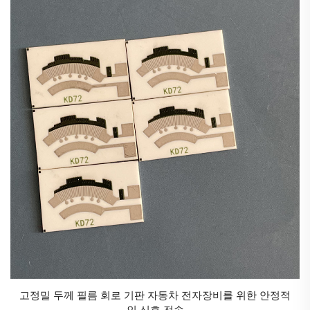
후 다양한 응용 분야에 걸쳐 우수한 성능 특성을 제공하
도록 발전해 왔습니다.
두께 필름 저항기의 특성
1. **저항 범위**: 두께 필름 저항기는 일반적으로 1Ω에
서 10MΩ까지의 넓은 저항 범위를 가지므로 다양한 회
로 요구 사항에 적합합니다.
2. **허용오차**: 표준 허용오차는 ±1%에서 ±5% 범위이
며, 특수한 응용 분야를 위해 ±0.5% 또는 그 이하의 정
밀 제품도 제공됩니다.
3. **저항 온도 계수(TCR)**: 일반적으로 ±100ppm/°C에
서 ±250ppm/°C 사이이며, 고급 조성물은 ±50ppm/°C
또는 그보다 나은 값을 달성할 수 있습니다.
4. **출력 등급**: 크기와 설계에 따라 0.1W에서 수 와트
까지 다양한 출력 등급으로 제공됩니다.
고정밀 두께 필름 회로 기판 자동차 전자장비를 위한 안정적
인 신호 전송