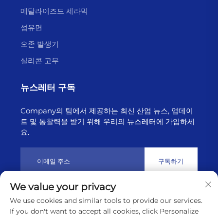
●적용 온도 범위: 40℃～600℃
메탈라이즈드 세라믹
●수명은 10,000시간 이상
섬유면
실리콘 스크린 인쇄 기술과 이후 공정 건조/경화, 소성,
오존 발생기
레이저 트리밍을 통해 저항 카드, 표면 실장 소자, 하이
실리콘 고무
브리드 집적 회로 및 센서와 같은 전자 장비를 제작하는
데 두꺼운 필름 저항 기술이 사용됩니다.
뉴스레터 구독
특징:
Company의 팀에서 제공하는 최신 산업 뉴스, 업데이
1. 0.18mm에서 0.25mm 사이의 초정밀 피치 인쇄
트 및 통찰력을 받기 위해 우리의 뉴스레터에 가입하세
2. 완벽한 안정성과 높은 정확도
요.
3. 마모 저항 주파수 범위: 300,000회에서 2,000,000회
4. 요청 시 기타 크기나 기타 유형도 제공 가능
구독하기
두꺼운 필름 회로 기판 응용 분야:
We value your privacy
다양한 직분사 자동차 및 오토바이 엔진의 스로틀 위치
저작권 © 2025년 리ány운강 하이보른 테크놀로지 유한회사 소유
We use cookies and similar tools to provide our services.
센서용으로 특별히 설계된 두꺼운 필름 회로 기판; 제품
개인정보 보호정책
If you don't want to accept all cookies, click Personalize