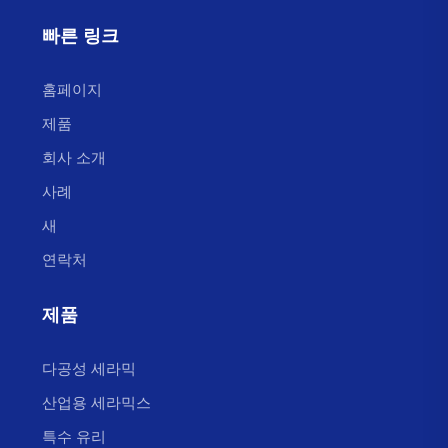
유리세라믹스를 캐리어로 사용하여 팽창 계수가 작고
빠른 링크
적외선 복사가 강하며, 그 원적외선 파장은 2~15um로
인체 건강에 유익함
홈페이지
에너지 절약:
제품
높은 에너지 변환 효율(소음, 가시광선 등 다른 형태의
회사 소개
에너지 손실 없음). 높은 열 흡수율(전면 가열, 넓은 흡수
사례
면적)
새
가열:
연락처
가열이 안정적이고 균일하며, 열이 적외선 복사를 통해
방출되어 투과력이 강하고 굽는 효과가 좋음
제품
적용 범위가 넓고 수명이 길음(이 데이터는 평균값이며
모든 값을 대표하지 않음)
다공성 세라믹
●사용 전압 범위: 110V, 220V
산업용 세라믹스
●출력 밀도 범위: 1W～30W/cm²
특수 유리