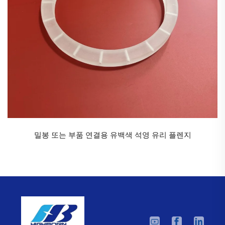
2. 반도체 및 전자
웨이퍼 가공: 확산로, CVD 반응기 및 고순도 및 열 안정
성으로 인해 캐리어 튜브로 사용됨.
진공 시스템: 반도체 장비의 절연 지지대 및 관찰 창.
3. 실험실 및 연구
4. 산업 제조
- 고온 관찰 창: 가마 및 소성로의 관찰 창.
- 내식성 부품: 강한 화학 환경을 위한 스티러링 로드, 배
관용 부품.
밀봉 또는 부품 연결용 유백색 석영 유리 플렌지
5. 석영로드의 전용 용도
- 항공우주: 열 보호 부품 및 센서 하우징.
- 의료기기: 고온 살균 장비 및 수술용 기구.
---
석영로드의 장점