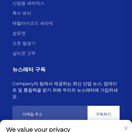
양단 직각 절단, 양단 불꽃 연마, 기계 연마, 일측 밀폐,
산업용 세라믹스
용접, 레이저 천공, 홈 가공, 계단형, 플랜지, 샌드블라스
특수 유리
팅, 금도금, 알루미늄 도금 등.
메탈라이즈드 세라믹
섬유면
오존 발생기
실리콘 고무
뉴스레터 구독
Company의 팀에서 제공하는 최신 산업 뉴스, 업데이
트 및 통찰력을 받기 위해 우리의 뉴스레터에 가입하세
요.
구독하기
We value your privacy