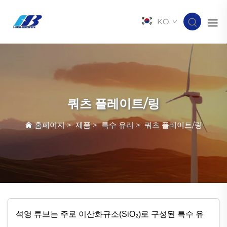
KO
쿼츠 플레이트/링
홈페이지
>
제품
>
특수 유리
>
쿼츠 플레이트/링
석영 튜브는 주로 이산화규소(SiO₂)로 구성된 특수 유