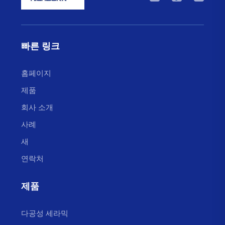
높은 내열성 - 석영로드는 변형 없이 최대 1200°C의 온
도를 견딜 수 있습니다.
✔ 낮은 열팽창률 - 극한의 열/냉각 사이클에서도 최소한
빠른 링크
의 치수 변화.
✔ 뛰어난 광학적 투명성 - 자외선(UV)부터 적외선(IR)
홈페이지
까지 효율적으로 빛을 전달함 (레이저 및 광학 장비에
제품
적합).
회사 소개
✔ 화학 불활성 - 수소불화산(HF)를 제외한 대부분의 산
사례
과 알칼리에 저항하여 장기간의 내구성 확보.
새
✔ 고순도 (>99.99% SiO₂) - 반도체 제조 등 민감한 공정
연락처
에서 오염을 방지함.
✔ 전기 절연 - 전자 응용 분야에서 우수한 유전 특성.
제품
---
석영 유리관 및 석영 막대의 추가 가공
다공성 세라믹