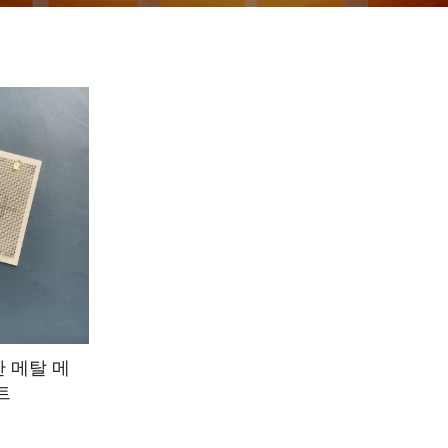
 메탈 메
트