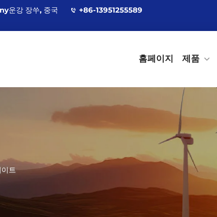
ány운강 장쑤, 중국
+86-13951255589
홈페이지
제품
레이트