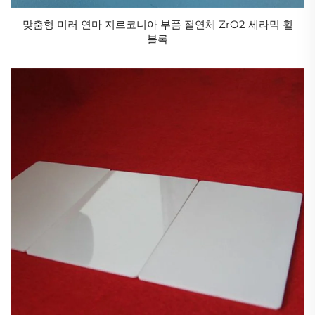
맞춤형 미러 연마 지르코니아 부품 절연체 ZrO2 세라믹 휠
블록