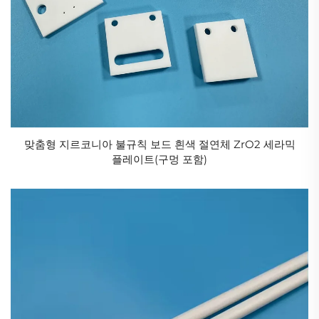
탄화규소 세라믹(SiC):
고온 내성을 갖추고 열충격 저항성이 강하여 고온 가마
내장재 및 반도체 제조 장비에 사용된다.
질화규소 세라믹(Si₃N₄):
높은 강도와 열충격 저항성을 모두 갖추고 있으며, 터빈
회전자 및 베어링 볼에 사용된다.
질화알루미늄 세라믹(AlN):
맞춤형 지르코니아 불규칙 보드 흰색 절연체 ZrO2 세라믹
플레이트(구멍 포함)
높은 열전도성과 절연성을 갖추고 있어 LED 기판 및 집
적회로 패키징에 가장 적합한 소재이다.
3. 산업용 세라믹의 핵심 응용 분야
산업용 세라믹은 응용 분야에서 기계적, 열적, 화학적
및 기타 기능을 수행할 수 있습니다. 고온 저항성, 부식
저항성, 마모 저항성, 침식 저항성 등의 장점을 갖추고
있어 산업용 세라믹은 금속 소재 및 유기 고분자 소재를