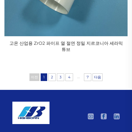
고온 산업용 ZrO2 파이프 열 절연 정밀 지르코니아 세라믹
튜브
...
이전
1
2
3
4
7
다음