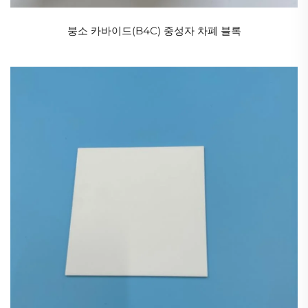
수요가 끊임없이 업그레이드됨에 따라 중국의 산업용
세라믹스 산업은 반드시 추종에서 선도로의 도약을 이
붕소 카바이드(B4C) 중성자 차폐 블록
루어내며 글로벌 신소재 지도에 중국의 뚜렷한 각인을
새길 것입니다. 이 과정은 산업 경쟁력 제고와 관련될
뿐만 아니라 과학기술 자립을 실현하고 고품질 발전을
촉진하는 생생한 실천이기도 합니다.
첨단 소재 과학과 제조 기술의 발전에 따라 산업용 세라
믹은 현대 산업에서 대체할 수 없는 핵심 소재로 자리
잡고 있습니다.
산업용 세라믹은 주로 금속 산화물(예: Al₂O₃, ZrO₂), 질
화물(예: Si₃N₄), 탄화물(예: SiC) 등 비금속 화합물로 구
성되며, 그 특성은 다음과 같습니다:
높은 경도와 내마모성: 산업용 세라믹은 일반적으로 금
속 재료보다 더 단단한데, 예를 들어 알루미나 세라믹은