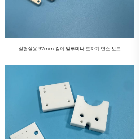
로 나뉩니다:
1. 산화물 세라믹
알루미나 세라믹(Al₂O₃):
가장 일반적인 산업용 세라믹으로 Al₂O₃ 함량이 75%에
서 99.9% 사이이며, 경도가 높고 절연성이 우수하여 기
실험실용 97mm 길이 알루미나 도자기 연소 보트
계식 씰, 전자 서브스트레이트, 공구 등에 사용됩니다.
지르코니아 세라믹(ZrO₂):
높은 인성(알루미나보다 파단 인성이 2~3배 더 높음),
내마모성이 뛰어나 치과 보철물, 베어링, 휴대폰 뒷판
등에 사용됩니다.
산화베릴륨 세라믹(BeO):
높은 열전도성을 가지며 고출력 전자기기의 방열에 사
용되지만 독성에 주의해야 합니다.
2. 비산화물 세라믹