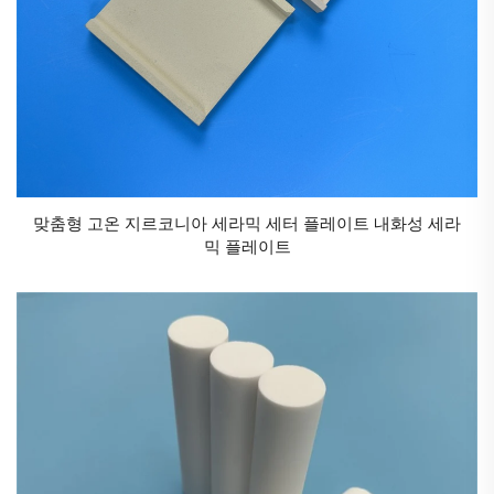
탄화규소 세라믹(SiC):
고온 내성을 갖추고 열충격 저항성이 강하여 고온 가마
내장재 및 반도체 제조 장비에 사용된다.
질화규소 세라믹(Si₃N₄):
높은 강도와 열충격 저항성을 모두 갖추고 있으며, 터빈
회전자 및 베어링 볼에 사용된다.
질화알루미늄 세라믹(AlN):
맞춤형 고온 지르코니아 세라믹 세터 플레이트 내화성 세라
믹 플레이트
높은 열전도성과 절연성을 갖추고 있어 LED 기판 및 집
적회로 패키징에 가장 적합한 소재이다.
3. 산업용 세라믹의 핵심 응용 분야
산업용 세라믹은 응용 분야에서 기계적, 열적, 화학적
및 기타 기능을 수행할 수 있습니다. 고온 저항성, 부식
저항성, 마모 저항성, 침식 저항성 등의 장점을 갖추고
있어 산업용 세라믹은 금속 소재 및 유기 고분자 소재를