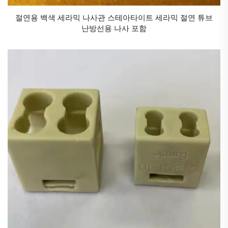
수요가 끊임없이 업그레이드됨에 따라 중국의 산업용
절연용 백색 세라믹 나사관 스테아타이트 세라믹 절연 튜브
세라믹스 산업은 반드시 추종에서 선도로의 도약을 이
난방선용 나사 포함
루어내며 글로벌 신소재 지도에 중국의 뚜렷한 각인을
새길 것입니다. 이 과정은 산업 경쟁력 제고와 관련될
뿐만 아니라 과학기술 자립을 실현하고 고품질 발전을
촉진하는 생생한 실천이기도 합니다.
첨단 소재 과학과 제조 기술의 발전에 따라 산업용 세라
믹은 현대 산업에서 대체할 수 없는 핵심 소재로 자리
잡고 있습니다.
산업용 세라믹은 주로 금속 산화물(예: Al₂O₃, ZrO₂), 질
화물(예: Si₃N₄), 탄화물(예: SiC) 등 비금속 화합물로 구
성되며, 그 특성은 다음과 같습니다:
높은 경도와 내마모성: 산업용 세라믹은 일반적으로 금
속 재료보다 더 단단한데, 예를 들어 알루미나 세라믹은