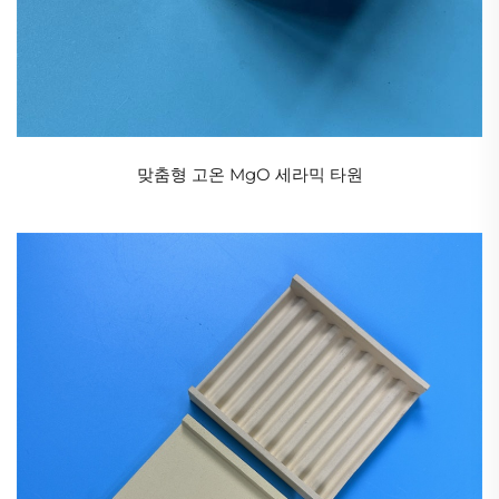
로 나뉩니다:
1. 산화물 세라믹
알루미나 세라믹(Al₂O₃):
가장 일반적인 산업용 세라믹으로 Al₂O₃ 함량이 75%에
서 99.9% 사이이며, 경도가 높고 절연성이 우수하여 기
맞춤형 고온 MgO 세라믹 타원
계식 씰, 전자 서브스트레이트, 공구 등에 사용됩니다.
지르코니아 세라믹(ZrO₂):
높은 인성(알루미나보다 파단 인성이 2~3배 더 높음),
내마모성이 뛰어나 치과 보철물, 베어링, 휴대폰 뒷판
등에 사용됩니다.
산화베릴륨 세라믹(BeO):
높은 열전도성을 가지며 고출력 전자기기의 방열에 사
용되지만 독성에 주의해야 합니다.
2. 비산화물 세라믹