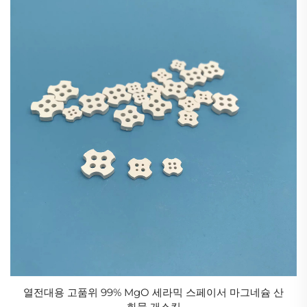
열전대용 고품위 99% MgO 세라믹 스페이서 마그네슘 산
화물 개스킷