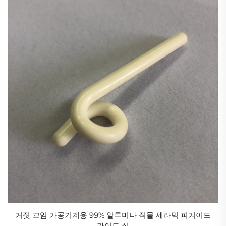
신에너지 및 의료 기술 분야에서의 "숨겨진 기반 산
업"입니다.
산업용 세라믹의 본질은 미세한 결정 경계와 상 구성의
극한 제어를 통해 금속과 고분자 사이의 성능 한계를 돌
파하는 공학적 해결책으로서 취성 재료를 변환시키는
것이며, 고온 부품의 경량화, 전자 부품의 소형화, 화학
설비의 장기 내구성을 달성하는 기반 기술입니다.
글로벌 경쟁 구도의 심층적 재편성. '일대일로' 이니셔티
브가 진전되면서 중국의 공업용 세라믹스는 해외 시장
진출을 가속화하고 있다. 전통적인 건축용 세라믹스의
수출 경쟁력을 유지하는 동시에 고급 전자 세라믹스, 특
수 세라믹스 등 고부가가치 제품들이 수출 성장의 새로
운 동력이 되고 있다. 동시에 해외 기술 협력과 표준 설
정 권리를 둘러싼 경쟁이 점점 치열해지고 있으며, 핵심
거짓 꼬임 가공기계용 99% 알루미나 직물 세라믹 피겨이드
가이드 실