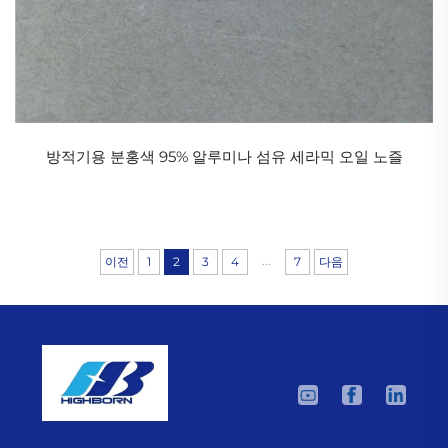
방적기용 분홍색 95% 알루미나 섬유 세라믹 오일 노즐
...
이전
1
2
3
4
7
다음