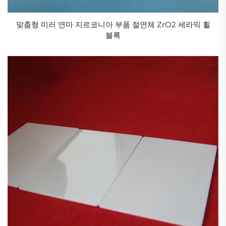
맞춤형 미러 연마 지르코니아 부품 절연체 ZrO2 세라믹 휠
블록