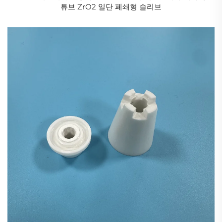
튜브 ZrO2 일단 폐쇄형 슬리브