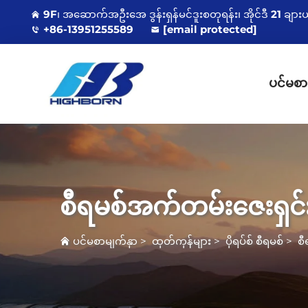
9F၊ အဆောက်အဦးအေ ဒွန်းရှန်မင်ဒူးစတုရန်း၊ အိုင်ဒီ 21 ချာ
+86-13951255589
[email protected]
ပင်မစာ
စီရမစ်အက်တမ်းဇေးရှင
ပင်မစာမျက်နှာ
>
ထုတ်ကုန်များ
>
ပိုရပ်စ် စီရမစ်
>
စ