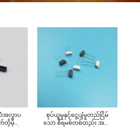
ဆံအလွှာပ
စုပ်ယူမှုနှင့်ငွေ့ပျံမှုတည်ငြိမ်
တိုမိုက်
သော စီရမစ်တစ်ထည်း အငွေ့
ျားပါ စီရ
ဖြန်းချက်အတွက် အပေါက်
ာ ကိုရ်
အများပါသော အတွင်းခံ