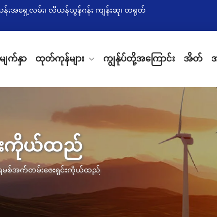
းယန်းအရှေ့လမ်း၊ လီယန်ယွန်ဂန်း ကျန်းဆု၊ တရုတ်
မျက်နှာ
ထုတ်ကုန်များ
ကျွန်ုပ်တို့အကြောင်း
အိတ်
်းကိုယ်ထည်
ီရမစ်အက်တမ်းဇေးရှင်းကိုယ်ထည်