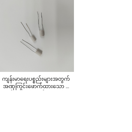
အပေါက်အများပါ စီရမ်စ် အက်
တိုမိုက်ဇင်း အငွေ့ပြောင်းခြင်း
ကိုရ်
ကျန်းမာရေးပစ္စည်းများအတွက်
အဏုကြွင်းဖောက်ထားသော စီ
ရမီက် အက်တမ်မိုင်ဇေးရှင်း
အခြေခံအစိတ်အပိုင်း