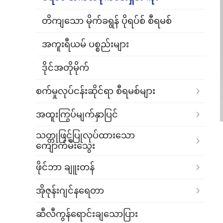
တိကျသော မိုက်ခရွန် ပိုရပ်စ် စီရမစ်
အကူးရီယမ် ပစ္စည်းများ
ဒိုင်အတိုမိုက်
စက်မှုလုပ်ငန်းဆိုင်ရာ စီရမစ်များ
အထူးကြွပ်မျက်နှာပြင်
သတ္တုဖြင့်ပြုလုပ်ထားသော
ကျောက်မီးသွေး
ဖိုင်ဘာ ချူးတန်
အိုဇုန်းဂျင်နရေတာ
ဆီလီကွန်ရောင်းချသောပြား