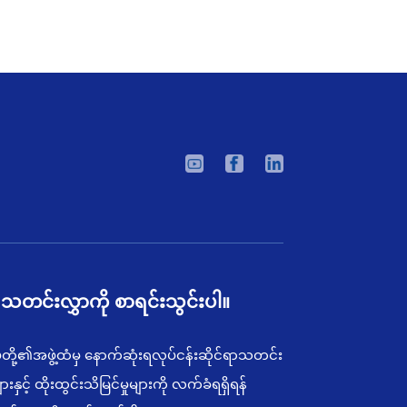
့၏သတင်းလွှာကို စာရင်းသွင်းပါ။
်ုပ်တို့၏အဖွဲ့ထံမှ နောက်ဆုံးရလုပ်ငန်းဆိုင်ရာသတင်း
းနှင့် ထိုးထွင်းသိမြင်မှုများကို လက်ခံရရှိရန်