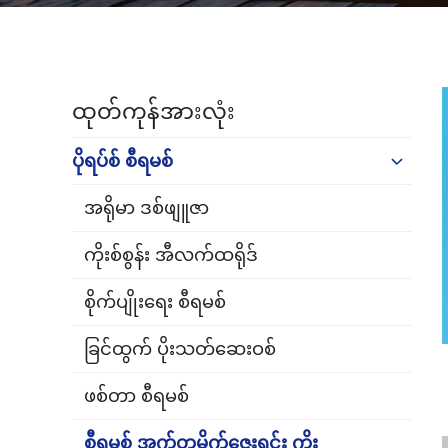
ထုတ်ကုန်အားလုံး
ပိုရပ်စ် စီရမစ်
အရိုမာ ဒစ်ဖျူဇာ
ကိုးစ်စွန်း အီလက်ထရိုဒ်
စိုက်ပျိုးရေး စီရမစ်
ခြင်ထွက် ပိုးသတ်ဆေးဝစ်
ဖစ်တာ စီရမစ်
စီရမစ် အက်တမိုက်ဇေးရှင်း ကိုး