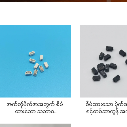
အက်တိုမိုက်ဇာအတွက် စီမံ
စီမံထားသော ပိုက်
ထားသော သဘာဝ
ရင့်တစ်ဆာကွန် အက်
ပတ်ဝန်းကျင်နှင့် ညီညွတ်သည့်
ဇင်းကိုရ် အပေါက်အမ
ပစ္စည်းဖြင့် ပြုလုပ်ထားသော
မ်စ် အက်တိုမိုက်ဇ