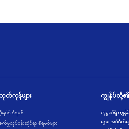
ထုတ်ကုန်များ
ကျွန်ုပ်တို
ကုမ္ပဏီရှိ ကျွန
ပိုရပ်စ် စီရမစ်
များ၊ အပ်ဒိတ်မျာ
စက်မှုလုပ်ငန်းဆိုင်ရာ စီရမစ်များ