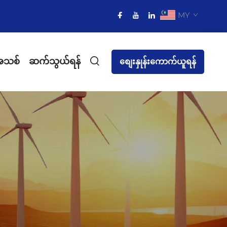
MY
အသစ်
ဆက်သွယ်ရန်
စျေးနှုန်းကောက်ယူရန်