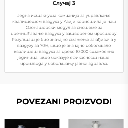
Случај 3
Једна истакнута компанија за управљање
квалитетом ваздуха у Азији користила је наш
Озонаторски модул за системе за
пречишћавање ваздуха у затвореном простору.
Резултат је био значајно смањење загађивача у
ваздуху за 70%, што је значајно побољшало
квалитет ваздуха за преко 10.000 стамбених
јединица, што показује ефикасност нашег
производа у побољшању јавног здравља.
POVEZANI PROIZVODI