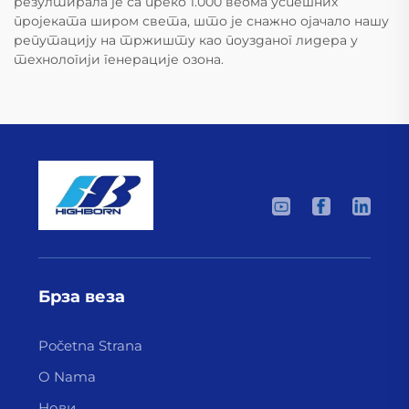
резултирала је са преко 1.000 веома успешних
пројеката широм света, што је снажно ојачало нашу
репутацију на тржишту као поузданог лидера у
технологији генерације озона.
Брза веза
Početna Strana
O Nama
Нови