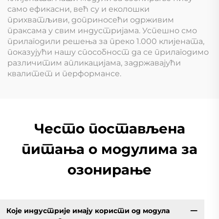
само ефикасни, већ су и еколошки
прихватљиви, доприносећи одрживим
праксама у свим индустријама. Успешно смо
прилагодили решења за преко 1.000 клијената,
показујући нашу способност да се прилагодимо
различитим апликацијама, задржавајући
квалитет и перформансе.
Често постављена
питања о модулима за
озонирање
Које индустрије имају користи од модула