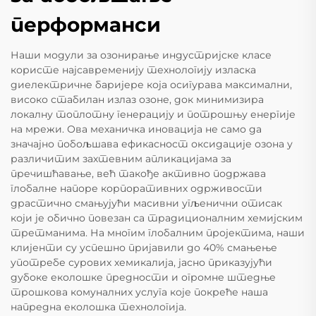
перформанси
Наши модули за озонирање индустријске класе
користе најсавременију технологију изласка
диелектричне баријере која осигурава максимални,
високо стабилан излаз озоне, док минимизира
локалну топлотну генерацију и потрошњу енергије
на мрежи. Ова механичка иновација не само да
значајно побољшава ефикасност оксидације озона у
различитим захтевним апликацијама за
пречишћавање, већ такође активно подржава
глобалне напоре корпоративних одрживости
драстично смањујући масивни угљенични отисак
који је обично повезан са традиционалним хемијским
третманима. На многим глобалним пројектима, наши
клијенти су успешно пријавили до 40% смањење
употребе сурових хемикалија, јасно приказујући
дубоке еколошке предности и огромне штедње
трошкова комуналних услуга које покреће наша
напредна еколошка технологија.