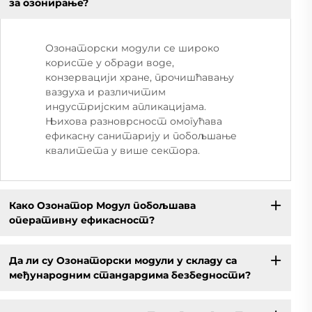
за озонирање?
Озонаторски модули се широко
користе у обради воде,
конзервацији хране, прочишћавању
ваздуха и различитим
индустријским апликацијама.
Њихова разноврсност омогућава
ефикасну санитарију и побољшање
квалитета у више сектора.
Како Озонатор Модул побољшава
оперативну ефикасност?
Да ли су Озонаторски модули у складу са
међународним стандардима безбедности?