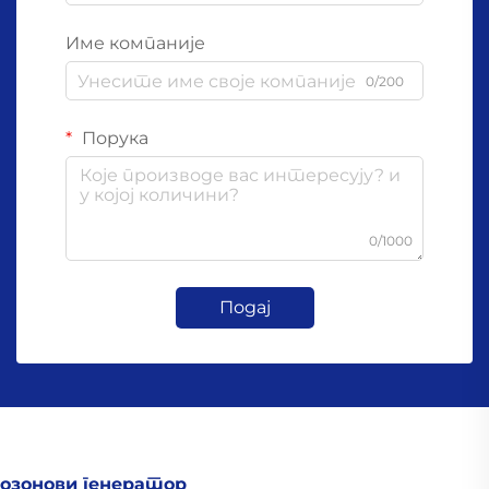
Име компаније
0/200
Порука
0/1000
Подај
озонови генератор