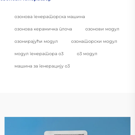
озонова генераторска машина
озонова керамичка плоча
озонови модул
озонирајући модул
озонаторски модул
модул генератора о3
о3 модул
машина за генерацију о3