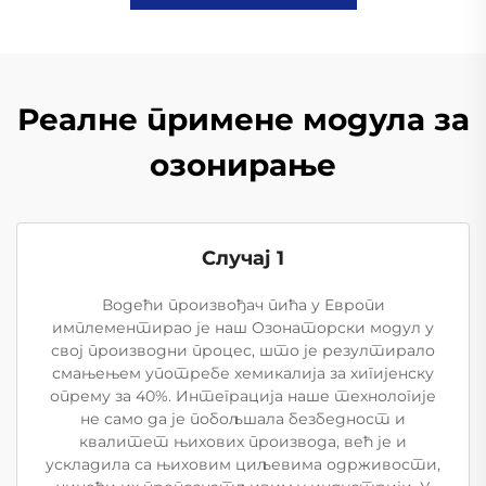
Реалне примене модула за
озонирање
Случај 1
Водећи произвођач пића у Европи
имплементирао је наш Озонаторски модул у
свој производни процес, што је резултирало
смањењем употребе хемикалија за хигијенску
опрему за 40%. Интеграција наше технологије
не само да је побољшала безбедност и
квалитет њихових производа, већ је и
ускладила са њиховим циљевима одрживости,