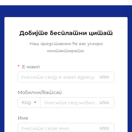
Добијте бесплатни цитат
Наш представник ће вас ускоро
контактирати.
Е-маил
0/100
Мобилни/Ватсап
Код
0/100
Име
0/100