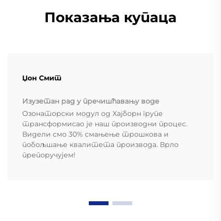
Показања купаца
Џон Смит
Изузетан рад у пречишћавању воде
Озонаторски модул од Хајборн групе
трансформисао је наш производни процес.
Видели смо 30% смањење трошкова и
побољшање квалитета производа. Врло
препоручујем!