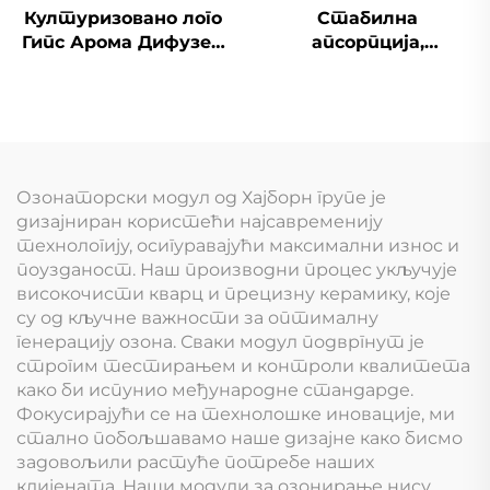
Културизовано лого
Стабилна
Гипс Арома Дифузер
апсорпција,
Плат Ароматски
летувина, порна
ширење за употребу
керамичка уставка,
у аутомобилу
атомска језгра
Озонаторски модул од Хајборн групе је
дизајниран користећи најсавременију
технологију, осигуравајући максимални износ и
поузданост. Наш производни процес укључује
високочисти кварц и прецизну керамику, које
су од кључне важности за оптималну
генерацију озона. Сваки модул подвргнут је
строгим тестирањем и контроли квалитета
како би испунио међународне стандарде.
Фокусирајући се на технолошке иновације, ми
стално побољшавамо наше дизајне како бисмо
задовољили растуће потребе наших
клијената. Наши модули за озонирање нису