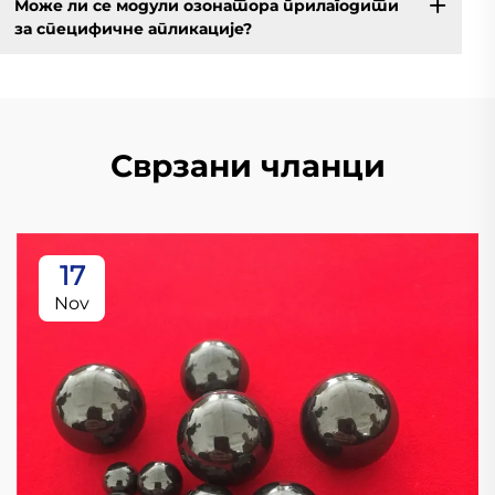
Може ли се модули озонатора прилагодити
за специфичне апликације?
Сврзани чланци
17
Nov