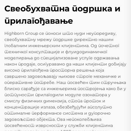
Свеобухватна подршка и
прилагођавање
Highborn Group се поноси што нуди неупоредиву,
свеобухватну мрежу подршке директно нашим
глобалним инжењерским клијентима. Од почетног
техничког консултације и флуидодинамичког
моделирања до специјализоване услуге одржавања
након продаје, осигуравамо да наши клијенти добијају
високо прилагођена просторна решења која
савршено задовољавају њихове строге механичке и
оперативне потребе. Наш посвећен тим стручњака
блиско сарађује са инжењерима постројења како би у
потпуности прилагодили модуле озонатора у
смислу физичких димензија, стопа проток и
концентрације излаза, обезбеђујући апсолутно
оптималне перформансе система и дугорочно
задовољство објекта. Ова непоколебљива
посвећеност изврсности у служби клијентима