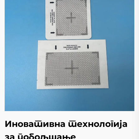
Иновативна технологија
за побољшање