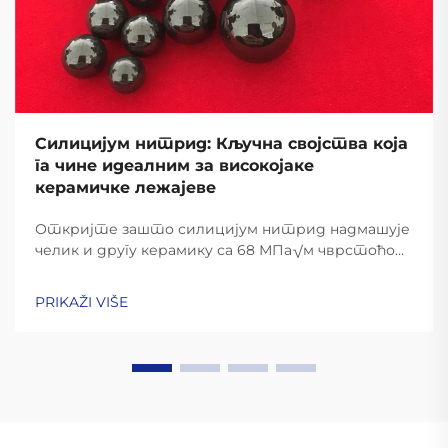
Силицијум нитрид: Кључна својства која
га чине идеалним за високојаке
керамичке лежајеве
Откријте зашто силицијум нитрид надмашује
челик и другу керамику са 68 МПа√м чврстоћом,
1000 °C стабилношћу и 60% нижим
центрифугалним стресом. Идеално за
PRIKAŽI VIŠE
ваздухопловство, ЕВ-е и брзине машине.
Сазнајте више.