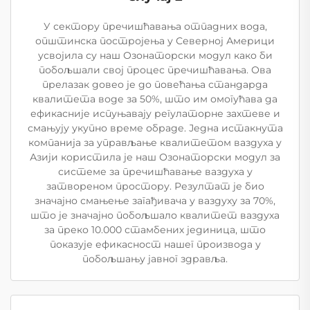
У сектору пречишћавања отпадних вода,
општинска постројења у Северној Америци
усвојила су наш Озонаторски модул како би
побољшали свој процес пречишћавања. Ова
прелазак довео је до повећања стандарда
квалитета воде за 50%, што им омогућава да
ефикасније испуњавају регулаторне захтеве и
смањују укупно време обраде. Једна истакнута
компанија за управљање квалитетом ваздуха у
Азији користила је наш Озонаторски модул за
системе за пречишћавање ваздуха у
затвореном простору. Резултат је био
значајно смањење загађивача у ваздуху за 70%,
што је значајно побољшало квалитет ваздуха
за преко 10.000 стамбених јединица, што
показује ефикасност нашег производа у
побољшању јавног здравља.