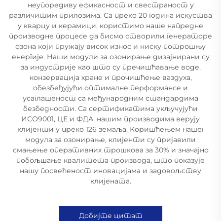
неупоредиву ефикасност и свестраност у
различитим прилозима. Са преко 20 година искуства
у кварцу и керамици, користимо наше напредне
производне процесе да бисмо створили генераторе
озона који пружају висок износ и ниску потрошњу
енергије. Наши модули за озонирање дизајнирани су
за индустрије као што су пречишћавање воде,
конзервација хране и прочишћење ваздуха,
обезбеђујући оптималне перформансе и
усаглашеност са међународним стандардима
безбедности. Са сертификатима укључујући
ИСО9001, ЦЕ и ФДА, нашим производима верују
клијенти у преко 126 земаља. Коришћењем нашег
модула за озонирање, клијенти су пријавили
смањење оперативних трошкова за 30% и значајно
побољшање квалитета производа, што показује
нашу посвећеност иновацијама и задовољству
клијената.
Добијте цитат