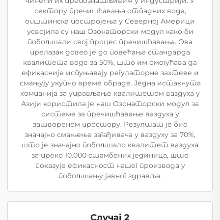
чинећи их препознатљивим у индустрији. У
сектору пречишћавања отпадних вода,
општинска постројења у Северној Америци
усвојила су наш Озонаторски модул како би
побољшали свој процес пречишћавања. Ова
прелазак довео је до повећања стандарда
квалитета воде за 50%, што им омогућава да
ефикасније испуњавају регулаторне захтеве и
смањују укупно време обраде. Једна истакнута
компанија за управљање квалитетом ваздуха у
Азији користила је наш Озонаторски модул за
системе за пречишћавање ваздуха у
затвореном простору. Резултат је био
значајно смањење загађивача у ваздуху за 70%,
што је значајно побољшало квалитет ваздуха
за преко 10.000 стамбених јединица, што
показује ефикасност нашег производа у
побољшању јавног здравља.
Случај 2