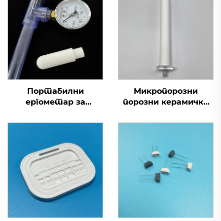
Портабилни
Микропорозни
ергометар за
порозни керамички
земљиште,
кислородни
дигитални
ваздушни мехурић
тензиометар за
Аераторски
воду за мерење влаге
патрони