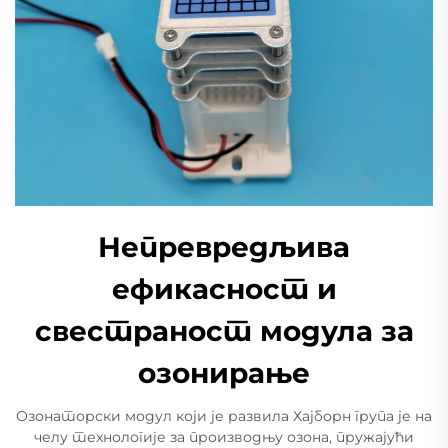
Непревредљива
ефикасност и
свестраност модула за
озонирање
Озонаторски модул који је развила Хајборн група је на
челу технологије за производњу озона, пружајући