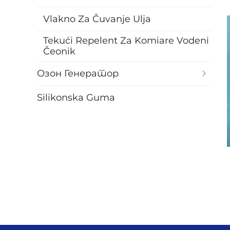
Mekoća: Podseća na udobnost prirodnih vlakana.
Vlakno Za Čuvanje Ulja
Toplotna izolacija: Zadržava vazduh kako bi efikas
Tekući Repelent Za Komiare Vodeni
Hipoalergeno: Otporno na plijesan, plesan i prašne 
Čeonik
Uklanjanje vlage: Uklanja vlagu sa tela, povećavaj
Озон Генератор
Trajnost: Zadržava elastičnost i otpornost nakon vi
Ekonomičnost: Jeftinije u odnosu na prirodne alter
Silikonska Guma
3.Bešav PET pamuk primena
Ulje pamuka uvodjenje
1. Površina je bela i fina, sa ravnomernom teksturo
2. Ravnomerne poroznosti, prirodna isparljivost i st
3. Veliko upijanje tečnosti, netopivo, ne začepljuje
4. Bezbednost, zaštita životne sredine, proces bez 
Karakteristike pamuka za skladištenje ulja
1. Nežutkasto usled dugotrajnog skladištenja, bez p