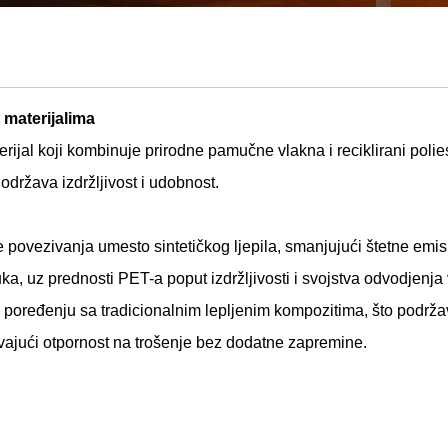
 materijalima
jal koji kombinuje prirodne pamučne vlakna i reciklirani polies
 održava izdržljivost i udobnost.
e povezivanja umesto sintetičkog ljepila, smanjujući štetne emisi
a, uz prednosti PET-a poput izdržljivosti i svojstva odvodjenja 
u poređenju sa tradicionalnim lepljenim kompozitima, što podrž
avajući otpornost na trošenje bez dodatne zapremine.