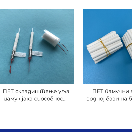
микропорозно
фикси з
складиштење уља
ароматерап
no zadržala toplotu.
интегрисани памук
етерична 
klopuše, idealno za osobe osetljive na alergije.
ući udobnost.
šestrukog pranja.
native poput puhu.
m, bez dlačica i oštećenja
ПЕТ складиштење уља
ПЕТ памучни 
abilnost
памук јака способност
водној бази на 
, ponovno upotrebljivo, dug vek trajanja
за закључавање уља
за течни репе
lepka, bez mirisa, bez isparavanja štetnih supstanci
микропорозни полимер
комаре
памук
lesni usled višestrukog korišćenja i bez insekata usled polimer