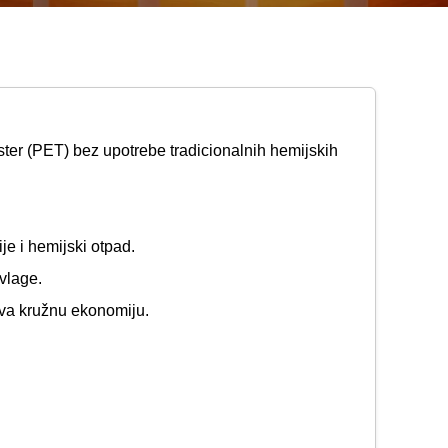
ter (PET) bez upotrebe tradicionalnih hemijskih
je i hemijski otpad.
vlage.
ava kružnu ekonomiju.