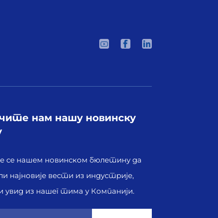
чите нам нашу новинску
 hemijsku koroziju, visoku temperaturu i pritisak.
у
 се нашем новинском бюлетину да
и најновије вести из индустрије,
 увид из нашег тима у Компанији.