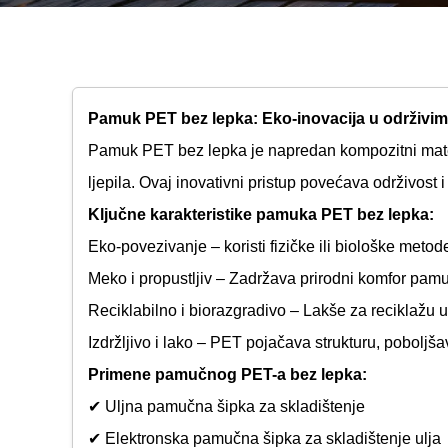
Pamuk PET bez lepka: Eko-inovacija u održivim
Pamuk PET bez lepka je napredan kompozitni materi
ljepila. Ovaj inovativni pristup povećava održivost i
Ključne karakteristike pamuka PET bez lepka:
Eko-povezivanje – koristi fizičke ili biološke metod
Meko i propustljiv – Zadržava prirodni komfor pamuk
Reciklabilno i biorazgradivo – Lakše za reciklažu 
Izdržljivo i lako – PET pojačava strukturu, poboljš
Primene pamučnog PET-a bez lepka:
✔ Uljna pamučna šipka za skladištenje
✔ Elektronska pamučna šipka za skladištenje ulja