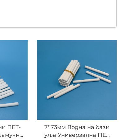
azi nafte. Proces proizvodnje uključuje sledeće
.
i održivosti time što se smanjuje plastika otpad.
ни ПЕТ-
7*73мм Водна на бази
памучни
уља Универзална ПЕТ