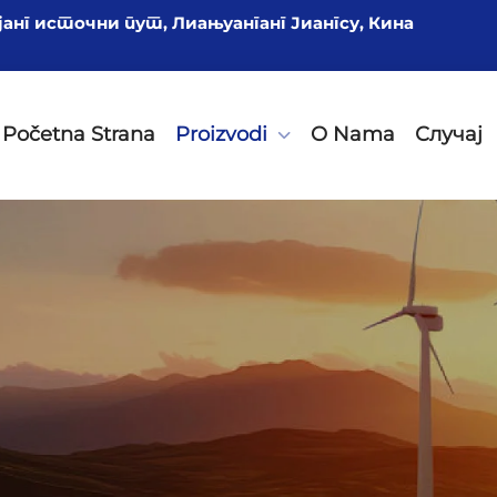
ојанг источни пут, Лиањуанганг Јиангсу, Кина
Početna Strana
Proizvodi
O Nama
Случај