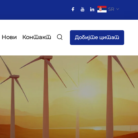
SR
Нови
Контакт
Добијте цитат