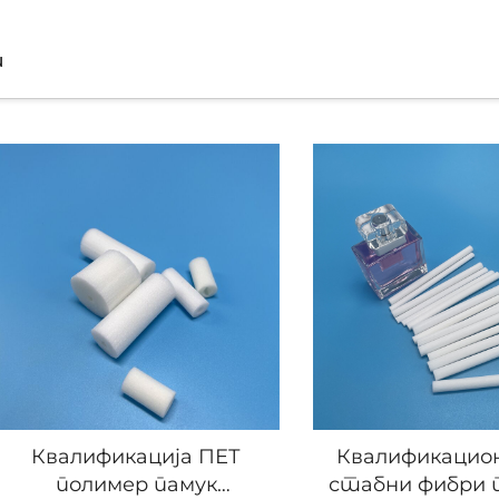
u
z lepka
koji se proizvodi od etilenglikola i tereftalne kiseline na b
 dobijanja PET smole.
formiranja finih filamenta.
ećanja čvrstoće i kovraju radi dodavanja volumena i elastičnosti
inu i baliraju radi dalje obrade.
odi od plastiničnih boca koje su već bile u upotrebi, doprinoseć
Квалификација ПЕТ
Квалификацио
полимер памук
стабни фибри 