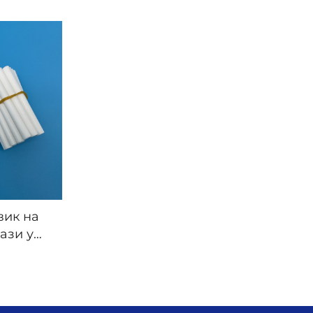
а
штапа Течна
ијска
репелентна фигура за
уља
комаре
вик на
бази уља
лент за
nih materijala