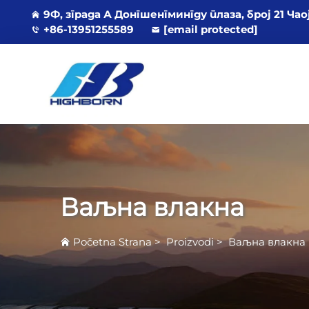
9Ф, зграда А Донгшенгмингду плаза, број 21 Ча
+86-13951255589
[email protected]
Ваљна влакна
Početna Strana
>
Proizvodi
>
Ваљна влакна