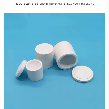
изолација за примене на високом напону