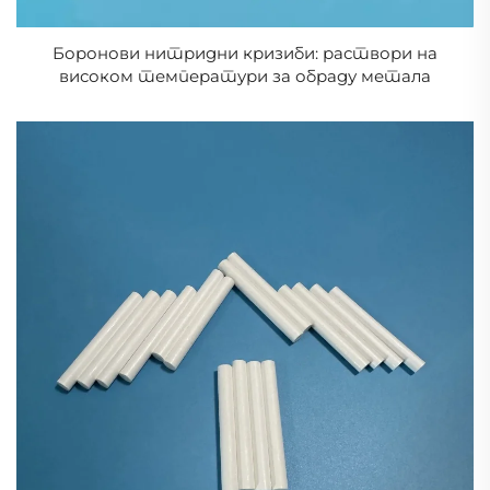
Боронови нитридни кризиби: раствори на
високом температури за обраду метала