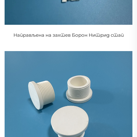
Направљена на захтев Борон Нитрид стап