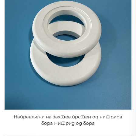
Направљени на захтев прстен од нитрида
бора Нитрид од бора