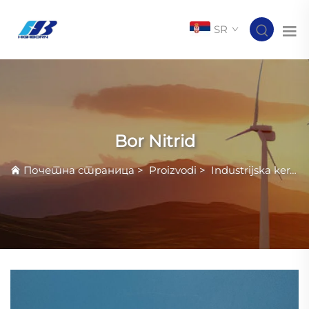
SR
Bor Nitrid
Почетна страница
>
Proizvodi
>
Industrijska keramika