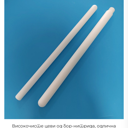
Високочисте цеви од бор-нитрида, одлична