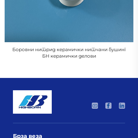
Боровни нитрид керамички нитчани бушинг
БН керамички делови
Брза веза