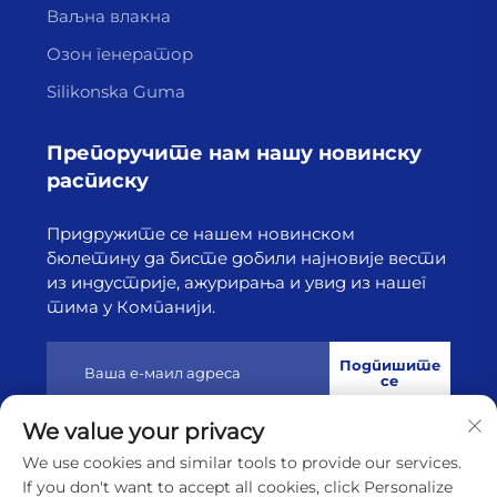
Ваљна влакна
Озон генератор
Silikonska Guma
Препоручите нам нашу новинску
расписку
Придружите се нашем новинском
бюлетину да бисте добили најновије вести
из индустрије, ажурирања и увид из нашег
тима у Компанији.
Подпишите
се
We value your privacy
Ауторско право © 2025 од стране Лиањунганга Хајборн
We use cookies and similar tools to provide our services.
Технологија Цо, Лтд.
Политике приватности
If you don't want to accept all cookies, click Personalize