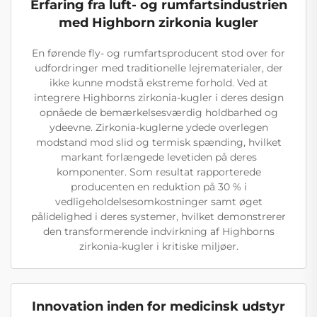
Erfaring fra luft- og rumfartsindustrien
med Highborn zirkonia kugler
En førende fly- og rumfartsproducent stod over for
udfordringer med traditionelle lejrematerialer, der
ikke kunne modstå ekstreme forhold. Ved at
integrere Highborns zirkonia-kugler i deres design
opnåede de bemærkelsesværdig holdbarhed og
ydeevne. Zirkonia-kuglerne ydede overlegen
modstand mod slid og termisk spænding, hvilket
markant forlængede levetiden på deres
komponenter. Som resultat rapporterede
producenten en reduktion på 30 % i
vedligeholdelsesomkostninger samt øget
pålidelighed i deres systemer, hvilket demonstrerer
den transformerende indvirkning af Highborns
zirkonia-kugler i kritiske miljøer.
Innovation inden for medicinsk udstyr