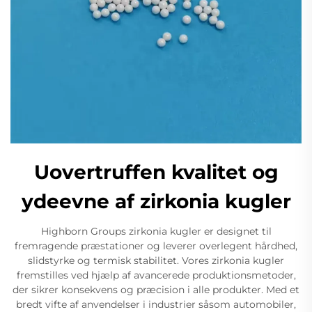
Uovertruffen kvalitet og
ydeevne af zirkonia kugler
Highborn Groups zirkonia kugler er designet til
fremragende præstationer og leverer overlegent hårdhed,
slidstyrke og termisk stabilitet. Vores zirkonia kugler
fremstilles ved hjælp af avancerede produktionsmetoder,
der sikrer konsekvens og præcision i alle produkter. Med et
bredt vifte af anvendelser i industrier såsom automobiler,