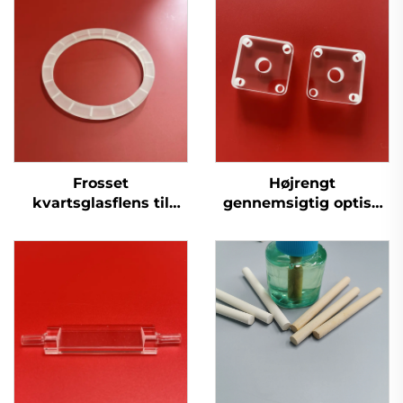
Frosset
Højrengt
kvartsglasflens til
gennemsigtig optisk
forsegling eller til at
silika smeltet
forbinde komponenter
kvartsglasplader