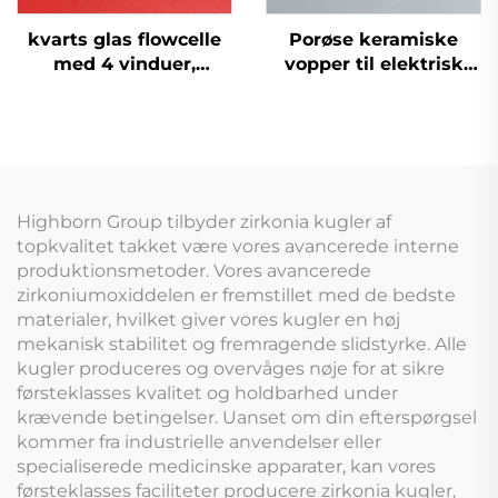
kvarts glas flowcelle
Porøse keramiske
med 4 vinduer,
vopper til elektrisk
poleret, enkeltkanal til
flydende
miljøovervågning
myggeafskrækkelsesmi
Highborn Group tilbyder zirkonia kugler af
topkvalitet takket være vores avancerede interne
produktionsmetoder. Vores avancerede
zirkoniumoxiddelen er fremstillet med de bedste
materialer, hvilket giver vores kugler en høj
mekanisk stabilitet og fremragende slidstyrke. Alle
kugler produceres og overvåges nøje for at sikre
førsteklasses kvalitet og holdbarhed under
krævende betingelser. Uanset om din efterspørgsel
kommer fra industrielle anvendelser eller
specialiserede medicinske apparater, kan vores
førsteklasses faciliteter producere zirkonia kugler,