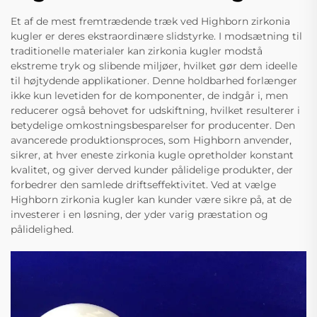
Et af de mest fremtrædende træk ved Highborn zirkonia
kugler er deres ekstraordinære slidstyrke. I modsætning til
traditionelle materialer kan zirkonia kugler modstå
ekstreme tryk og slibende miljøer, hvilket gør dem ideelle
til højtydende applikationer. Denne holdbarhed forlænger
ikke kun levetiden for de komponenter, de indgår i, men
reducerer også behovet for udskiftning, hvilket resulterer i
betydelige omkostningsbesparelser for producenter. Den
avancerede produktionsproces, som Highborn anvender,
sikrer, at hver eneste zirkonia kugle opretholder konstant
kvalitet, og giver derved kunder pålidelige produkter, der
forbedrer den samlede driftseffektivitet. Ved at vælge
Highborn zirkonia kugler kan kunder være sikre på, at de
investerer i en løsning, der yder varig præstation og
pålidelighed.