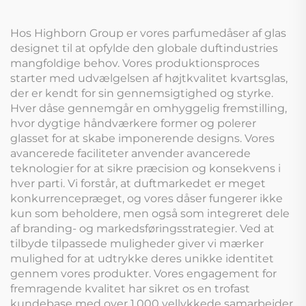
Hos Highborn Group er vores parfumedåser af glas
designet til at opfylde den globale duftindustries
mangfoldige behov. Vores produktionsproces
starter med udvælgelsen af højtkvalitet kvartsglas,
der er kendt for sin gennemsigtighed og styrke.
Hver dåse gennemgår en omhyggelig fremstilling,
hvor dygtige håndværkere former og polerer
glasset for at skabe imponerende designs. Vores
avancerede faciliteter anvender avancerede
teknologier for at sikre præcision og konsekvens i
hver parti. Vi forstår, at duftmarkedet er meget
konkurrencepræget, og vores dåser fungerer ikke
kun som beholdere, men også som integreret dele
af branding- og markedsføringsstrategier. Ved at
tilbyde tilpassede muligheder giver vi mærker
mulighed for at udtrykke deres unikke identitet
gennem vores produkter. Vores engagement for
fremragende kvalitet har sikret os en trofast
kundebase med over 1.000 vellykkede samarbejder,