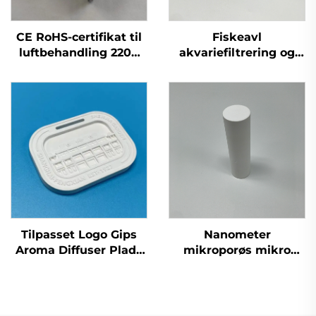
CE RoHS-certifikat til
Fiskeavl
luftbehandling 220V
akvariefiltrering og
60g kvartsglassrør-
oxygenation
ozongeneratormodul
luftboblesten
Tilpasset Logo Gips
Nanometer
Aroma Diffuser Plade
mikroporøs mikro
Duftende
aluminiumoxid Al2O3
Udvidelsesdel til Brug
keramikstang
i Bil