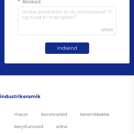
Besked
0/1000
Indsend
industrikeramik
macor
boroncarbid
keramikbakke
berylliumoxid
si3n4