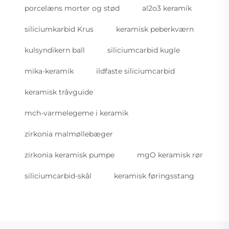
porcelæns morter og stød
al2o3 keramik
siliciumkarbid Krus
keramisk peberkværn
kulsyndikern ball
siliciumcarbid kugle
mika-keramik
ildfaste siliciumcarbid
keramisk tråvguide
mch-varmelegeme i keramik
zirkonia malmøllebæger
zirkonia keramisk pumpe
mgO keramisk rør
siliciumcarbid-skål
keramisk føringsstang