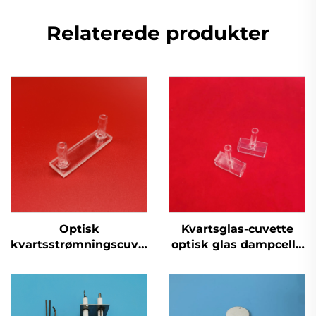
Relaterede produkter
Optisk
Kvartsglas-cuvette
kvartsstrømningscuvette
optisk glas dampcelle
med 0,1 mm - 10 mm
til
strækning og
atomabsorptionsspektro
tilslutningsrør til
kemiske