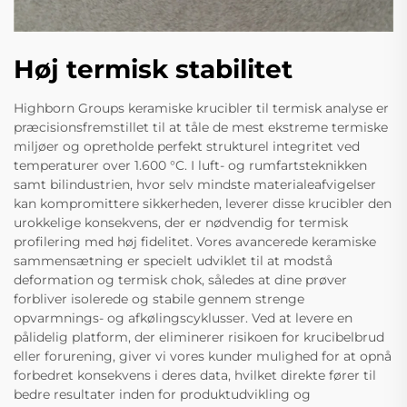
Høj termisk stabilitet
Highborn Groups keramiske krucibler til termisk analyse er
præcisionsfremstillet til at tåle de mest ekstreme termiske
miljøer og opretholde perfekt strukturel integritet ved
temperaturer over 1.600 °C. I luft- og rumfartsteknikken
samt bilindustrien, hvor selv mindste materialeafvigelser
kan kompromittere sikkerheden, leverer disse krucibler den
urokkelige konsekvens, der er nødvendig for termisk
profilering med høj fidelitet. Vores avancerede keramiske
sammensætning er specielt udviklet til at modstå
deformation og termisk chok, således at dine prøver
forbliver isolerede og stabile gennem strenge
opvarmnings- og afkølingscyklusser. Ved at levere en
pålidelig platform, der eliminerer risikoen for krucibelbrud
eller forurening, giver vi vores kunder mulighed for at opnå
forbedret konsekvens i deres data, hvilket direkte fører til
bedre resultater inden for produktudvikling og