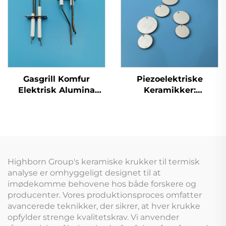
spektroskopiske
instrumenter
Gasgrill Komfur
Piezoelektriske
Elektrisk Alumina
Keramikker:
Keramisk Ovndele
Præcisionskomponenter
Flammetænder
til
Elektrode Tænding
Ultralydstransducere
ved gnist
og Sensorer
Highborn Group's keramiske krukker til termisk
analyse er omhyggeligt designet til at
imødekomme behovene hos både forskere og
producenter. Vores produktionsproces omfatter
avancerede teknikker, der sikrer, at hver krukke
opfylder strenge kvalitetskrav. Vi anvender