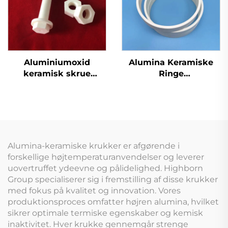
Aluminiumoxid
Alumina Keramiske
keramisk skrue
Ringe
Keramisk skrue
Højpræcisionsfiltrering
og
Kemikaliebestandighed
til Vandbehandling
Alumina-keramiske krukker er afgørende i
forskellige højtemperaturanvendelser og leverer
uovertruffet ydeevne og pålidelighed. Highborn
Group specialiserer sig i fremstilling af disse krukker
med fokus på kvalitet og innovation. Vores
produktionsproces omfatter højren alumina, hvilket
sikrer optimale termiske egenskaber og kemisk
inaktivitet. Hver krukke gennemgår strenge