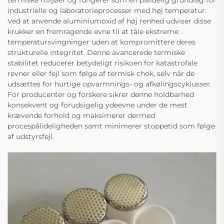
termiske miljøer og fungerer som en pålidelig grundlag for
industrielle og laboratorieprocesser med høj temperatur.
Ved at anvende aluminiumoxid af høj renhed udviser disse
krukker en fremragende evne til at tåle ekstreme
temperatursvingninger uden at kompromittere deres
strukturelle integritet. Denne avancerede termiske
stabilitet reducerer betydeligt risikoen for katastrofale
revner eller fejl som følge af termisk chok, selv når de
udsættes for hurtige opvarmnings- og afkølingscyklusser.
For producenter og forskere sikrer denne holdbarhed
konsekvent og forudsigelig ydeevne under de mest
krævende forhold og maksimerer dermed
procespålideligheden samt minimerer stoppetid som følge
af udstyrsfejl.