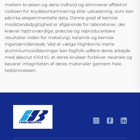
mellem krukken og dens indhold og eliminerer effektivt
risikoen for krydskontaminering eller udvaskning, som kan
påvirke eksperimentelle data. Denne grad af kemisk
modstandsdygtighed er afgørende for laboratorier, der
kræver højtroværdige, præcise og reproducerbare
resultater inden for metalurgi, keramik og kemisk
ingeniørvidenskab. Ved at vælge Highborns inerte
aluminiumoxidløsninger kan fagfolk udføre deres arbejde
med absolut tillid til, at deres krukker forbliver neutrale og
bevarer integriteten af deres materialer gennem hele
testprocessen.