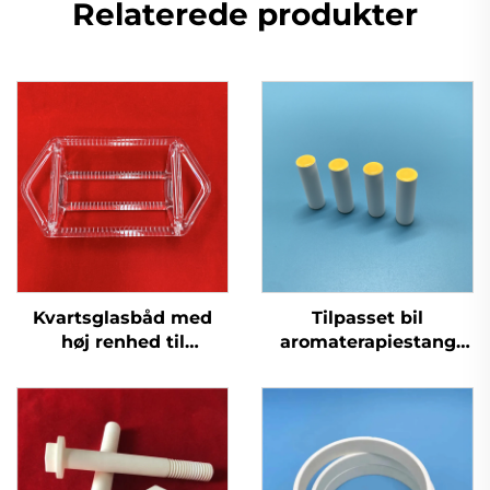
Relaterede produkter
Kvartsglasbåd med
Tilpasset bil
høj renhed til
aromaterapiestang
solcellehalvledere
porøs keramisk
duftstang