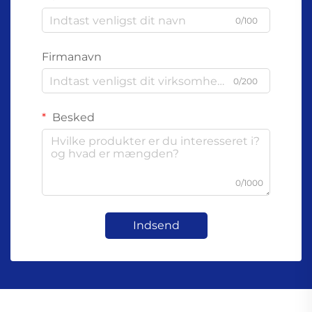
0/100
Firmanavn
0/200
Besked
0/1000
Indsend