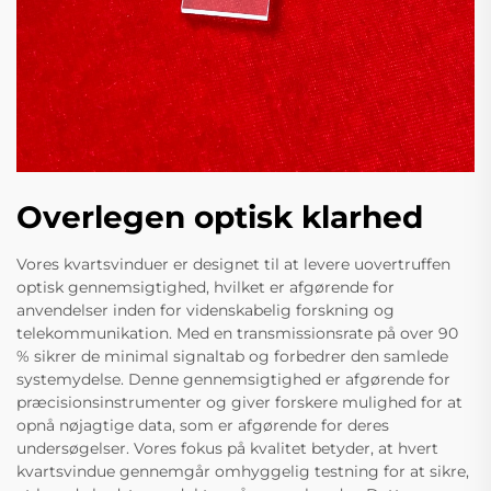
Overlegen optisk klarhed
Vores kvartsvinduer er designet til at levere uovertruffen
optisk gennemsigtighed, hvilket er afgørende for
anvendelser inden for videnskabelig forskning og
telekommunikation. Med en transmissionsrate på over 90
% sikrer de minimal signaltab og forbedrer den samlede
systemydelse. Denne gennemsigtighed er afgørende for
præcisionsinstrumenter og giver forskere mulighed for at
opnå nøjagtige data, som er afgørende for deres
undersøgelser. Vores fokus på kvalitet betyder, at hvert
kvartsvindue gennemgår omhyggelig testning for at sikre,