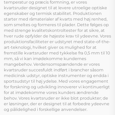
temperatur og præcis formning, er vores
kvartsruder designet til at levere utroelige optiske
egenskaber og termisk stabilitet. Produktionen
starter med råmaterialer af kvarts med høj renhed,
som smeltes og formeres til plader. Dette følges op
med strenge kvalitetskontroltester for at sikre, at
hver rude opfylder de højeste krav til ydeevne. Vores
produktionsfaciliteter er udstyret med state-of-the-
art-teknologi, hvilket giver os mulighed for at
fremstille kvartsruder med tykkelse fra 0,5 mm til 10
mm, så vi kan imødekomme kundernes
mangebehov. Verdensomspændende er vores
kvartsruder succesfuldt indført i brancher såsom
medicinsk udstyr, optiske instrumenter og endda i
sportsudstyr til høj ydelse. Med vores engagement
for forskning og udvikling innoverer vi kontinuerligt
for at imødekomme vores kunders ændrende
behov. Vores kvartsruder er ikke blot produkter; de
er løsninger, der er designet til at forbedre ydeevne
og pålidelighed i forskellige anvendelser.