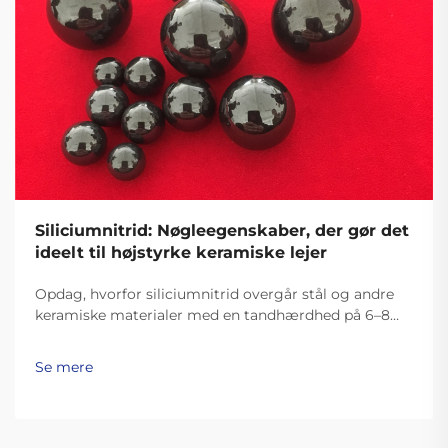
Siliciumnitrid: Nøgleegenskaber, der gør det
ideelt til højstyrke keramiske lejer
Opdag, hvorfor siliciumnitrid overgår stål og andre
keramiske materialer med en tandhærdhed på 6–8
MPa√m, stabilitet op til 1000°C og 60 % lavere
centrifugalpåvirkning. Ideel til luft- og rumfart, elbiler
Se mere
(EV) og højhastighedsmaskineri. Lær mere.