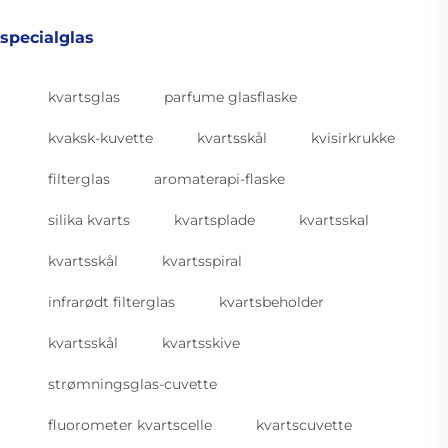
specialglas
kvartsglas
parfume glasflaske
kvaksk-kuvette
kvartsskål
kvisirkrukke
filterglas
aromaterapi-flaske
silika kvarts
kvartsplade
kvartsskal
kvartsskål
kvartsspiral
infrarødt filterglas
kvartsbeholder
kvartsskål
kvartsskive
strømningsglas-cuvette
fluorometer kvartscelle
kvartscuvette