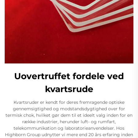
Uovertruffet fordele ved
kvartsrude
Kvartsruder er kendt for deres fremragende optiske
gennemsigtighed og modstandsdygtighed over for
termisk chok, hvilket gør dem til et ideelt valg inden for en
række industrier, herunder luft- og rumfart,
telekommunikation og laboratorieanvendelser. Hos
Highborn Group udnytter vi mere end 20 års erfaring inden