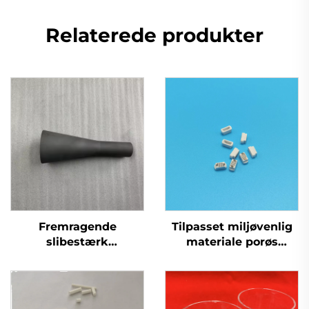
Relaterede produkter
Fremragende
Tilpasset miljøvenlig
slibestærk
materiale porøs
siliciumcarbid rør
keramisk
keramisk dyse til
atomiseringsfordampni
sandstrålingsmaskine
til atomiser