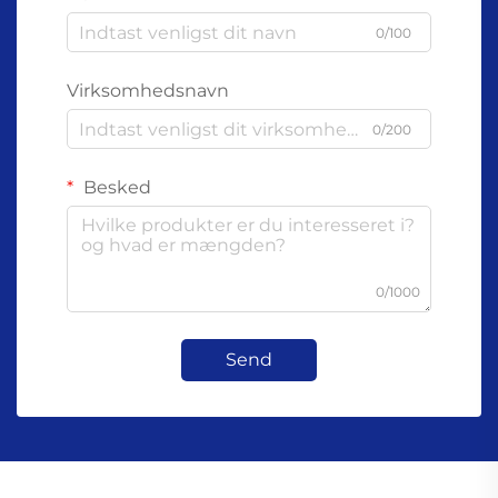
0/100
Virksomhedsnavn
0/200
Besked
0/1000
Send