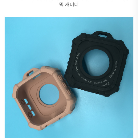
믹 캐비티