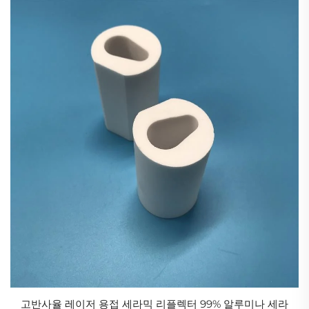
고반사율 레이저 용접 세라믹 리플렉터 99% 알루미나 세라