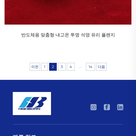
반도체용 맞춤형 내고온 투명 석영 유리 플랜지
...
이전
1
2
3
4
14
다음