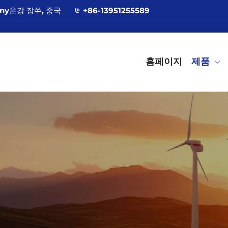
ány운강 장쑤, 중국
+86-13951255589
홈페이지
제품