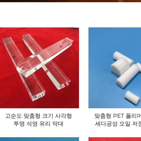
고순도 맞춤형 크기 사각형
맞춤형 PET 폴리
투명 석영 유리 막대
세다공성 오일 저
코튼