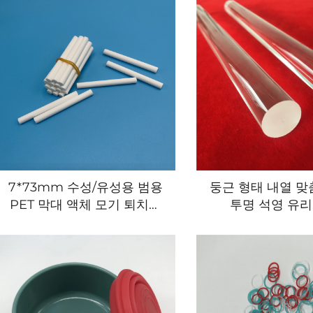
7*73mm 수성/유성용 범용
둥근 형태 내열 맞
PET 막대 액체 모기 퇴치제
투명 석영 유리
심지