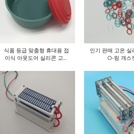
식품 등급 맞춤형 휴대용 접
인기 판매 고온 실
이식 아웃도어 실리콘 고무
O-링 개스
반려동물 그릇