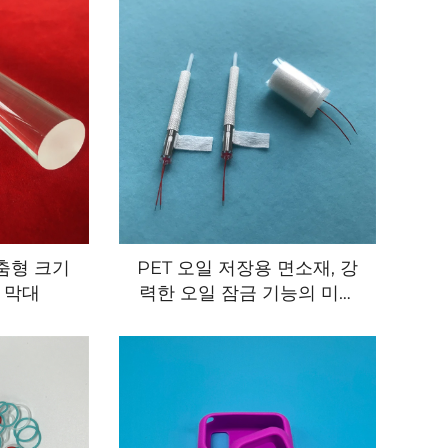
춤형 크기
PET 오일 저장용 면소재, 강
 막대
력한 오일 잠금 기능의 미세
다공성 폴리머 코튼