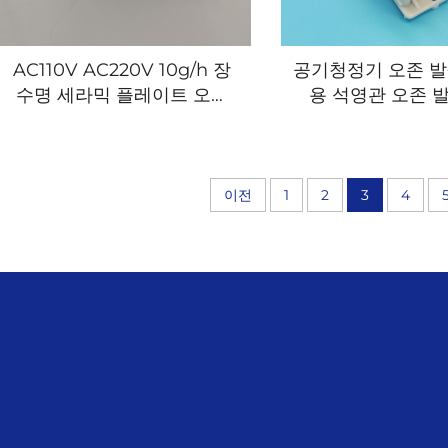
AC110V AC220V 10g/h 장
공기청정기 오존 발
수명 세라믹 플레이트 오존
용 석영관 오존 
모듈 공기 정화용
이전
1
2
3
4