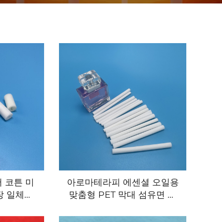
머 코튼 미
아로마테라피 에센셜 오일용
장 일체형
맞춤형 PET 막대 섬유면 심
지