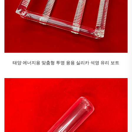
a. 낮은 열팽창 계수
b. 높은 내열성: 고온 환경을 견딜 수 있으며, 단시간 사용 온도는
℃
℃
최대 500
까지 가능하고 연화 온도는 약 820
이며, 급격한 가
열 및 냉각이 필요한 상황에 적합함.
c. 상대적으로 높은 경도를 가지며 굽힘 강도는 약 25MPa이고 마
모에 강함
태양 에너지용 맞춤형 투명 융용 실리카 석영 유리 보트
세라믹 유리는 미세 결정을 다량 포함한 다결정 고체 물질로, 유
리의 가열 과정에서 제어된 결정화를 통해 형성됨. 그 미세구조
는 미세 결정과 잔류 유리상으로 구성됨. 세라믹 유리는 유리와
세라믹의 이중 특성을 가짐. 원자 배열이 규칙적이며 광택이 높
고 인성이 좋음
세라믹 유리의 주요 응용 분야:
1. 투명 세라믹 유리는 주로 스토브 및 벽난로 패널로 사용됨