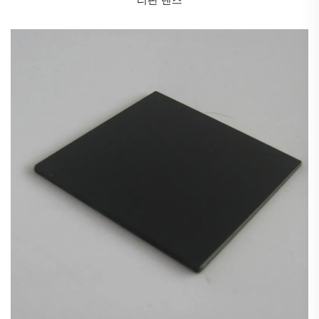
며, 이는 광학 부품의 안정적이고 신뢰할 수 있는 성능을 보장할
수 있습니다.
기포 및 불순물 함량이 낮음: 낮은 기포 및 불순물 함량은 광학
부품의 품질과 성능을 더욱 향상시킵니다.
3. BK7 광학 특수 유리의 가공 및 응용
가공 용이성: BK7/K9 광학유리의 제조 및 가공 기술은 상대적으
로 간단하여 생산 비용을 절감하고 생산 효율을 향상시킵니다.
우수한 기계적 특성: 우수한 기계적 특성을 가지며 일정한 외부
충격을 견딜 수 있습니다.
자외선 광학 특수 유리는 특정한 자외선 투과 특성을 갖는 산업
용 광학 재료입니다. 성분의 차이에 따라 ZWB 광학 특수 유리는
세 가지 유형으로 나뉩니다.
UG11
,
UG1
, 및
UG5
.
유전자
광학
특수 유리는 검은색을 띠며 주로 자외선 필터 및 고압 수은 램프
튜브의 벽 제조에 사용됩니다. 이
유전자
광학 특수 유리는 5mm
두께 조건에서 400nm 대역에서 최대 89.5%의 투과율을 달성할