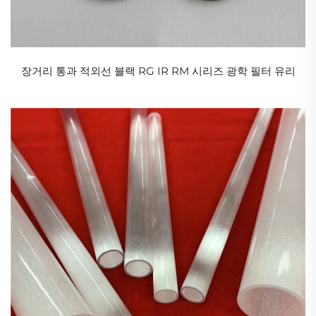
가시광 투과율을 높게 유지할 수 있는 평판유리의 일종이다.
장점
킬로그램
광학 특수 유리:
1. 태양 복사열을 흡수합니다. 예를 들어, 6mm 두께의 투명 플로
트 유리는 햇빛 아래에서 총 열 투과율이 84%인 반면, 동일한 조
장거리 통과 적외선 블랙 RG IR RM 시리즈 광학 필터 유리
건에서 흡열유리의 총 열 투과율은 60%입니다. 흡열유 glass의
색상과 두께에 따라 태양 복사열을 흡수하는 정도도 달라집니
다.
2. 태양의 가시광선을 흡수하여 햇빛의 세기를 약화시키고 눈부
심 방지 역할을 합니다.
4. 일정한 투명도를 가지며 자외선을 일정량 흡수할 수 있습니
다.
Rg
적외선 필터 광학 유리 필터는 가시광선을 차단하면서 적외
선이 통과할 수 있도록 합니다.
적외선의 파장이 길기 때문에 모든 물체를 쉽게 투과할 수 있으
며, 이는 적외선이 물체를 통과할 때 굴절되지 않는다는 것을 의
미합니다.