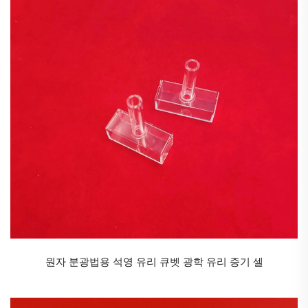
원자 분광법용 석영 유리 큐벳 광학 유리 증기 셀