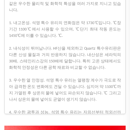
같은 우수한 물리적 및 화학적 특성을 여러 가지로 지니고 있습
니다.
℃
1. 내고온성. 석영 특수 유리의 연화점은 약 1730℃입니다.
장
℃
기간 1100℃에서 사용할 수 있으며,
단기 최대 작동 온도는
℃
1450℃에 이를 수 있습니다.
.
2. 내식성이 뛰어납니다. HF산을 제외하고 Quartz 특수유리판은
다른 산성 물질과 거의 반응하지 않습니다. 내산성은 세라믹의
30배, 스테인리스강의 150배에 달합니다. 특히 고온 상태에서도
화학적 안정성은 다른 공학 재료와 비교할 수 없습니다.
3. 우수한 열 안정성. 석영 특수 유리는 열팽창 계수가 극도로 작
아 급격한 온도 변화에도 견딜 수 있습니다. 심지어 약 1100℃까
℃
지 가열된 후 상온의 물에 넣어도 파손되지 않습니다.
그리고
나서 상온의 물에 넣어도 균열이 생기지 않습니다.
4. 우수한 광투과 성능. 석영 특수 유리는 자외선부터 적외선까
지 전체 스펙트럼 대역에서 뛰어난 광투과 성능을 가지고 있습
니다. 가시광선 투과율은 93% 이상이며, 특히 자외선 스펙트럼