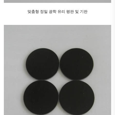
℃
수 있으며, 화학적 안정성 지수는 594
(A2856K 표준)이며 두께
범위는 0.3mm에서 120mm까지 포함됩니다. 품질 관리 시스템에
맞춤형 정밀 광학 유리 평판 및 기판
는 기포 등급(B등급) 및 줄무늬 등급(3C/3B) 등의 분류 기준이 포
함됩니다.
장점
유전자
광학 특수 유리:
1. 400nm 대역에서 광학 특수 유리의 투과율은
UG1
1종 광학 특
수 유리는 5mm 두께 조건에서 89.5%에 도달합니다.
2. 화학적 안정성 시험 결과
유전자
광학 특수 유리는 A2856K 표
℃
준에서 594의 고온을 견딜 수 있습니다.
a2856K 표준에서.
3. 투과 스펙트럼은 자외선 영역(300~400nm)에서 계단 형태의
스펙트럼 곡선을 보이며 500nm 이후부터 투과율이 급격히 감소
한다.
킬로그램
광학 특수 유리는 약간 푸르스름한 녹색 빛을 띠는 유
리입니다.
KG2
광학 특수 유리는 인산흡수 유리이며,
KG3
광학 유리는 실
리케이트 흡수 유리입니다.
단열 광학 특수가스는 적외선 복사 에너지를 많이 흡수하면서