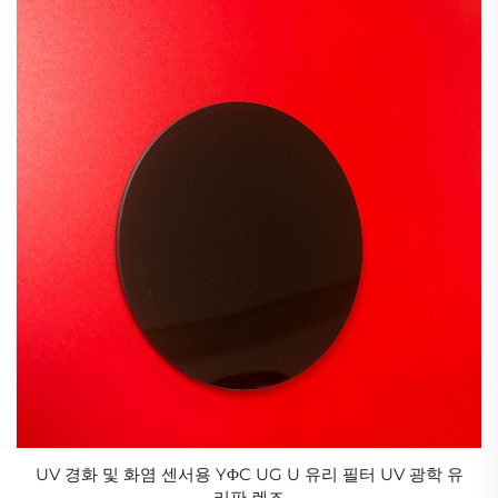
영역에서 최대 투과율이 80% 이상에 달합니다.
BK7 특수 유리는 붕규산 크라운 유리 재료의 일종입니다. 다음은
BK7 광학 유리에 대한 자세한 소개입니다.
1. BK의 재료 특성
7
특수 유리
조성: BK7 광학 특수 유리는 주로 붕규산염으로 구성되어 있어
뛰어난 광학적 특성과 화학적 안정성을 갖추고 있습니다.
경도: BK7 특수 유리는 비교적 높은 경도를 가지며, 이로 인해 스
크래치를 효과적으로 방지하고 광학 부품의 선명도와 수명을 보
장할 수 있습니다.
2. 광학 성능
투과 스펙트럼 범위: BK7/K9 광학유리의 투과 스펙트럼 범위는
380-2100nm로 가시광선 및 근적외선 영역을 포함하며, 다양한
광학 응용 분야에 적합합니다.
UV 경화 및 화염 센서용 YΦC UG U 유리 필터 UV 광학 유
높은 균일성: BK7 광학 특수 유리는 높은 균일성을 특징으로 하
리판 렌즈