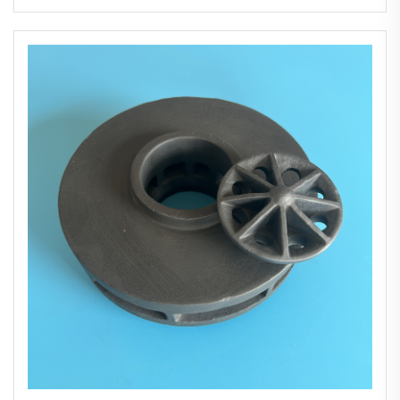
кварц стаклена коцка