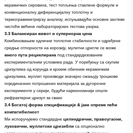
керамичких сировина, тест топљења стаклене формуле и
конвенционалну диференцијалну топлотну и
термогравиметријску анализу, испуњавајући основне захтеве
чистоће већине лабораторијских тестова узорка.
3.3 Балансиран живот и супериорна цена
Комбиновањем одличне топлотне стабилности и одређене
средње отпорности на корозију, мулитни цригле се може
много пута рециклирана
под стандардизованим
експерименталним условима рада. У поређењу са скупим
цризулима од корунда и крхким обичним керамичким
цризулима, муллит производи значајно смањују трошкове
појединачних потрошених материјала за дугорочне
експерименте у серији, будући најекономнији општи
рефрактерни цризул за свако
3.4 Богатој форма спецификације & јаке опреме пећи
компатибилност
Ми испоручујемо стандардне
цилиндрични, правоугаони,
луковични, муллитски цризибли
са опционално