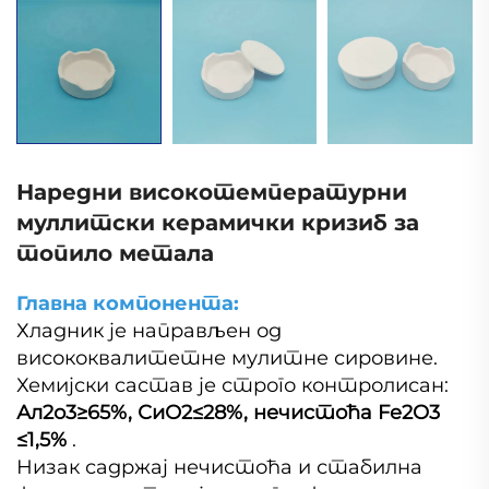
Наредни високотемпературни
муллитски керамички кризиб за
топило метала
Главна компонента:
Хладник је направљен од
висококвалитетне мулитне сировине.
Хемијски састав је строго контролисан:
Ал2о3≥65%, СиО2≤28%, нечистоћа Fe2O3
≤1,5%
.
Низак садржај нечистоћа и стабилна