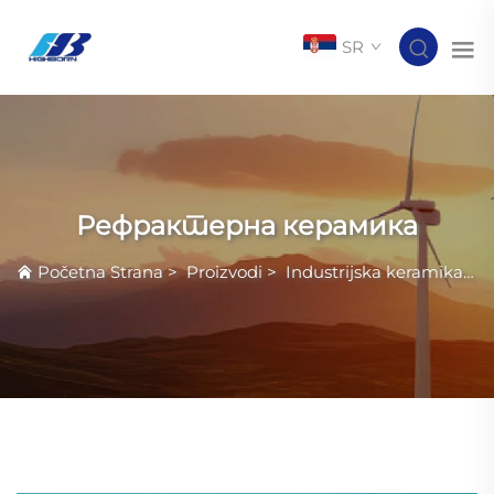
SR
Рефрактерна керамика
Početna Strana
>
Proizvodi
>
Industrijska keramika
>