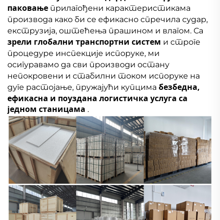
паковање
прилагођени карактеристикама
производа како би се ефикасно спречила судар,
екструзија, оштећења прашином и влагом. Са
зрели глобални транспортни систем
и строге
процедуре инспекције испоруке, ми
осигуравамо да сви производи остану
непокровени и стабилни током испоруке на
безбедна,
дуге растојање, пружајући купцима
ефикасна и поуздана логистичка услуга са
једном станицама
.