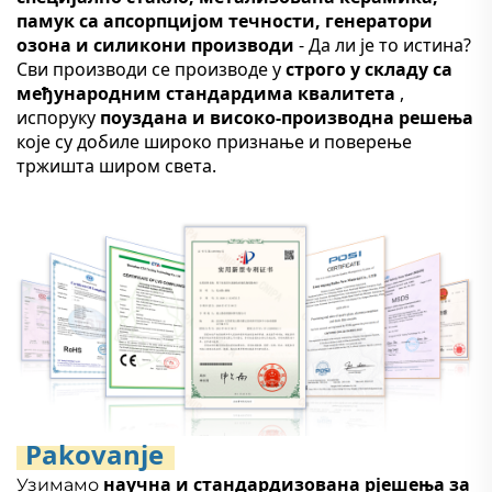
памук са апсорпцијом течности, генератори
озона и силикони производи
- Да ли је то истина?
Сви производи се производе у
строго у складу са
међународним стандардима квалитета
,
испоруку
поуздана и високо-производна решења
које су добиле широко признање и поверење
тржишта широм света.
Pakovanje
научна и стандардизована рјешења за
Узимамо