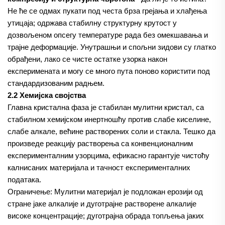
Не ће се одмах пукати под честа брза грејања и хлађења
утицаја; одржава стабилну структурну крутост у
дозвољеном опсегу температуре рада без омекшавања и
трајне деформације. Унутрашњи и спољни зидови су глатко
обрађени, лако се чисте остатке узорка након
експеримената и могу се много пута поново користити под
стандардизованим радњем.
2.2 Хемијска својства
Главна кристална фаза је стабилан мулитни кристал, са
стабилном хемијском инертношћу против слабе киселине,
слабе алкале, већине растворених соли и стакла. Тешко да
произведе реакцију растворења са конвенционалним
експерименталним узорцима, ефикасно гарантује чистоћу
калнисаних материјала и тачност експерименталних
података.
Ограничење: Мулитни материјал је подложан ерозији од
стране јаке алкалије и дуготрајне растворене алкалије
високе концентрације; дуготрајна обрада топљења јаких