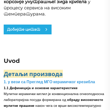
корозије унутрашњег зида кригела
у
процесу сервиса на високим
температурама.
Добијте цитат
Uvod
Детаљи производа
1. у вези са Преглед МГО керамичког крезибла
1.1 Дефиниција и основне карактеристике
Мулитни керамички киглил је конвенционална огнеоподносна
лабораторијска посуда формирана од
обраду високочисте
мулитне прашине
након чега се врши високотемпературно