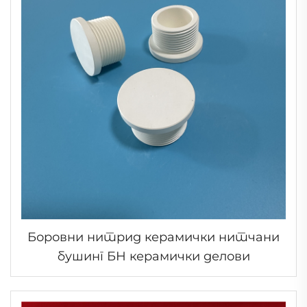
Боровни нитрид керамички нитчани
бушинг БН керамички делови