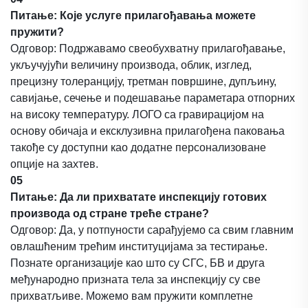
Питање: Које услуге прилагођавања можете
пружити?
Одговор: Подржавамо свеобухватну прилагођавање,
укључујући величину производа, облик, изглед,
прецизну толеранцију, третман површине, дупљину,
савијање, сечење и подешавање параметара отпорних
на високу температуру. ЛОГО са гравирацијом на
основу обичаја и ексклузивна прилагођена паковања
такође су доступни као додатне персонализоване
опције на захтев.
05
Питање: Да ли прихватате инспекцију готових
производа од стране треће стране?
Одговор: Да, у потпуности сарађујемо са свим главним
овлашћеним трећим институцијама за тестирање.
Познате организације као што су СГС, БВ и друга
међународно призната тела за инспекцију су све
прихватљиве. Можемо вам пружити комплетне