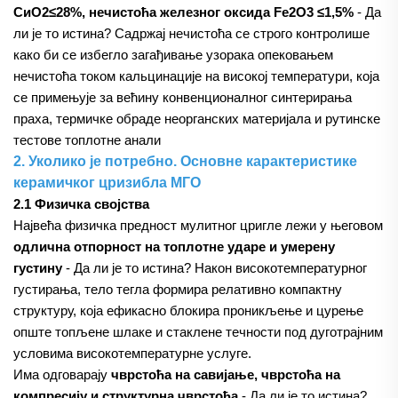
СиО2≤28%, нечистоћа железног оксида Fe2O3 ≤1,5%
- Да
ли је то истина? Садржај нечистоћа се строго контролише
како би се избегло загађивање узорака опековањем
нечистоћа током кальцинације на високој температури, која
се примењује за већину конвенционалног синтерирања
праха, термичке обраде неорганских материјала и рутинске
тестове топлотне анали
2. Уколико је потребно. Основне карактеристике
керамичког цризибла МГО
2.1 Физичка својства
Највећа физичка предност мулитног цригле лежи у његовом
одлична отпорност на топлотне ударе и умерену
густину
- Да ли је то истина? Након високотемпературног
густирања, тело тегла формира релативно компактну
структуру, која ефикасно блокира проникљење и цурење
опште топљене шлаке и стаклене течности под дуготрајним
условима високотемпературне услуге.
Има одговарају
чврстоћа на савијање, чврстоћа на
компресију и структурна чврстоћа
- Да ли је то истина?