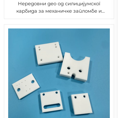
Нередовни део од силицијумског
карбида за механичке запломбе и
компоненте пумпа