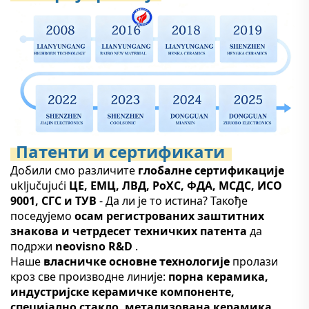
Патенти и сертификати
Добили смо различите
глобалне сертификације
uključujući
ЦЕ, ЕМЦ, ЛВД, РоХС, ФДА, МСДС, ИСО
9001, СГС и ТУВ
- Да ли је то истина? Такође
поседујемо
осам регистрованих заштитних
знакова и четрдесет техничких патента
да
подржи
neovisno R&D
.
Наше
власничке основне технологије
пролази
кроз све производне линије:
порна керамика,
индустријске керамичке компоненте,
специјално стакло, метализована керамика,