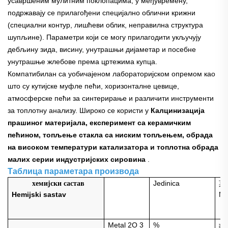
усавршеним мулитним поклопацима; у међувремену,
подржавају се прилагођени специјално облични крижни
(специални контур, лишћеви облик, неправилна структура
шупљине). Параметри који се могу прилагодити укључују
дебљину зида, висину, унутрашњи дијаметар и посебне
унутрашње жлебове према цртежима купца.
Компатибилан са уобичајеном лабораторијском опремом као
што су кутијске муфле пећи, хоризонталне цевице,
атмосферске пећи за синтерирање и различити инструменти
за топлотну анализу. Широко се користи у
Калцинизација
прашиног материјала, експеримент са керамичким
пећином, топљење стакла са ниским топљењем, обрада
на високом температури катализатора и топлотна обрада
малих серии индустријских сировина
.
Таблица параметара производа
Jedinica
хемијски састав
莫
Hemijski sastav
Му
Metal
2
O
3
%
≥6