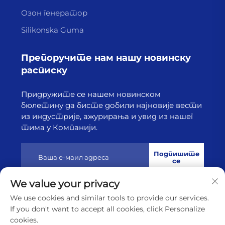
Озон генератор
Silikonska Guma
Препоручите нам нашу новинску
расписку
Придружите се нашем новинском
бюлетину да бисте добили најновије вести
из индустрије, ажурирања и увид из нашег
тима у Компанији.
Подпишите
се
We value your privacy
Ауторско право © 2025 од стране Лиањунганга Хајборн
We use cookies and similar tools to provide our services.
Технологија Цо, Лтд.
Политике приватности
If you don't want to accept all cookies, click Personalize
cookies.