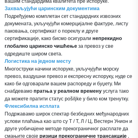
вашим стандардима квалитета пре испоруке.
Захваљујући царинским документима
Подређујемо комплетан сет стандардних извозних
докумената, укључујући комерцијалне фактуре, листу
паковања, сертификат о пореклу и друге
сертификације, како бисмо осигурали
непрекидно
глобално царинско чишћење
за превоз у све
одредиште широм света.
Логистика на једном месту
Многоструки начини испоруке, укључујући морску
превоз, ваздушни превоз и експресну испоруку, нуде се
како би одговарали вашем распореду и буџету. Ми
снабдевамо
пратња у реалном времену
услуга тако
да можете пратити статус pošiljke у било ком тренутку.
Флексибилна исплата
Подржавамо широк спектар безбедних међународних
услови плаћања као што су Т / Т, Л / Ц, Вестерн Унион и
друге уобичајене методе прекограничног расплате да
смањите своје
ризици прекограничне трансакције
.