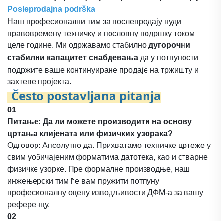
Posleprodajna podrška
Наш професионални тим за послепродају нуди
правовремену техничку и пословну подршку током
целе године. Ми одржавамо стабилно
дугорочни
стабилни капацитет снабдевања
да у потпуности
подржите ваше континуиране продаје на тржишту и
захтеве пројекта.
Često postavljana pitanja
01
Питање: Да ли можете производити на основу
цртања клијената или физичких узорака?
Одговор: Апсолутно да. Прихватамо техничке цртеже у
свим уобичајеним форматима датотека, као и стварне
физичке узорке. Пре формалне производње, наш
инжењерски тим ће вам пружити потпуну
професионалну оцену изводљивости ДФМ-а за вашу
референцу.
02