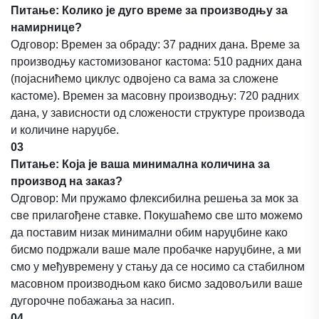
Питање: Колико је дуго време за производњу за
намирнице?
Одговор: Времен за обраду: 37 радних дана. Време за
производњу кастомизованог кастома: 510 радних дана
(појаснићемо циклус одвојено са вама за сложене
кастоме). Времен за масовну производњу: 720 радних
дана, у зависности од сложености структуре производа
и количине наруџбе.
03
Питање: Која је ваша минимална количина за
производ на заказ?
Одговор: Ми пружамо флексибилна решења за мок за
све прилагођене ставке. Покушаћемо све што можемо
да поставим низак минимални обим наруџбине како
бисмо подржали ваше мале пробачке наруџбине, а ми
смо у међувремену у стању да се носимо са стабилном
масовном производњом како бисмо задовољили ваше
дугорочне побажања за насип.
04