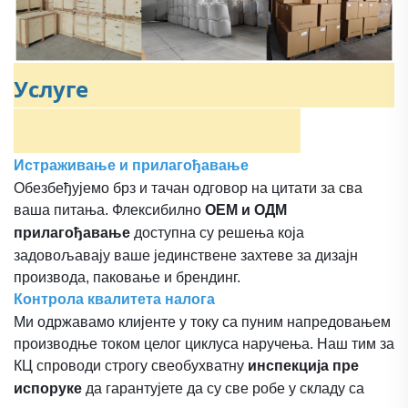
Услуге
Истраживање и прилагођавање
Обезбеђујемо брз и тачан одговор на цитати за сва
ваша питања. Флексибилно
ОЕМ и ОДМ
прилагођавање
доступна су решења која
задовољавају ваше јединствене захтеве за дизајн
производа, паковање и брендинг.
Контрола квалитета налога
Ми одржавамо клијенте у току са пуним напредовањем
производње током целог циклуса наручења. Наш тим за
КЦ спроводи строгу свеобухватну
инспекција пре
испоруке
да гарантујете да су све робе у складу са