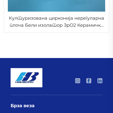
Културизована цирконија нерегуларна
плоча Бели изолатор ЗрО2 Керамичка
плоча са рупом
Брза веза