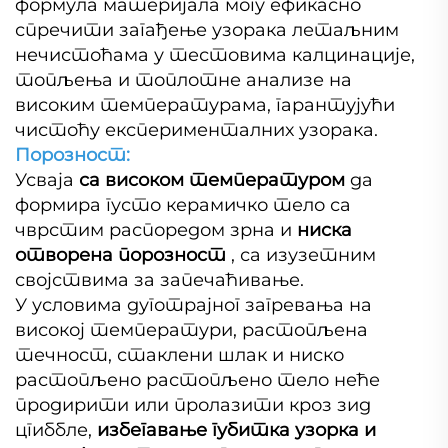
формула материјала могу ефикасно
спречити загађење узорака летаљним
нечистоћама у тестовима калцинације,
топљења и топлотне анализе на
високим температурама, гарантујући
чистоћу експерименталних узорака.
Порозност:
Усваја
са високом температуром
да
формира густо керамичко тело са
чврстим распоредом зрна и
ниска
отворена порозност
, са изузетним
својствима за запечаћивање.
У условима дуготрајног загревања на
високој температури, растопљена
течност, стаклени шлак и ниско
растопљено растопљено тело неће
продирити или пролазити кроз зид
цгиббле,
избегавање губитка узорка и