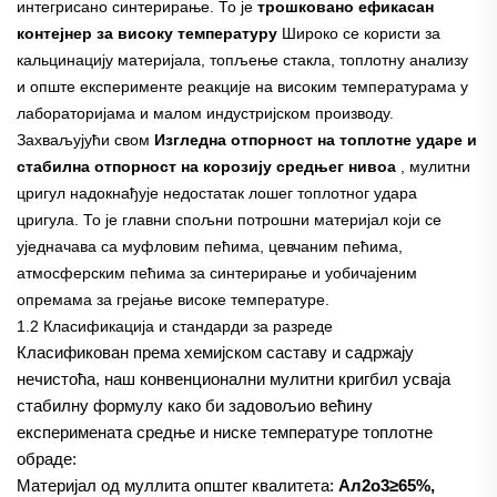
интегрисано синтерирање. То је
трошковано ефикасан
контејнер за високу температуру
Широко се користи за
кальцинацију материјала, топљење стакла, топлотну анализу
и опште експерименте реакције на високим температурама у
лабораторијама и малом индустријском производу.
Захваљујући свом
Изгледна отпорност на топлотне ударе и
стабилна отпорност на корозију средњег нивоа
, мулитни
цригул надокнађује недостатак лошег топлотног удара
цригула. То је главни спољни потрошни материјал који се
уједначава са муфловим пећима, цевчаним пећима,
атмосферским пећима за синтерирање и уобичајеним
опремама за грејање високе температуре.
1.2 Класификација и стандарди за разреде
Класификован према хемијском саставу и садржају
нечистоћа, наш конвенционални мулитни кригбил усваја
стабилну формулу како би задовољио већину
експеримената средње и ниске температуре топлотне
обраде:
Материјал од муллита општег квалитета:
Ал2о3≥65%,