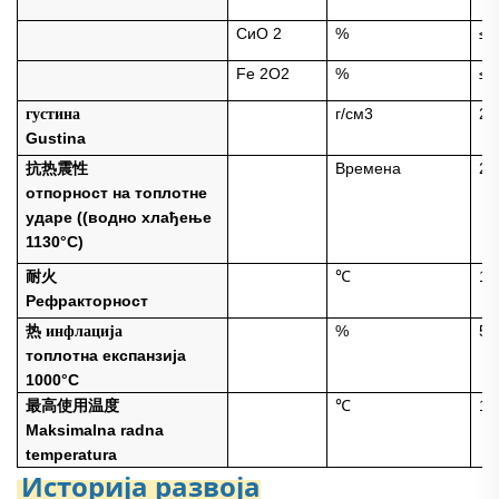
СиО
2
%
≤2
Fe
2О2
%
≤1
г/см3
2.
густина
Gustina
Времена
20
抗热震性
отпорност на топлотне
ударе ((водно хлађење
1130°C)
℃
16
耐火
Рефракторност
%
5.
热 инфлација
топлотна експанзија
1000°C
℃
13
最高使用温度
Maksimalna radna
temperatura
Историја развоја