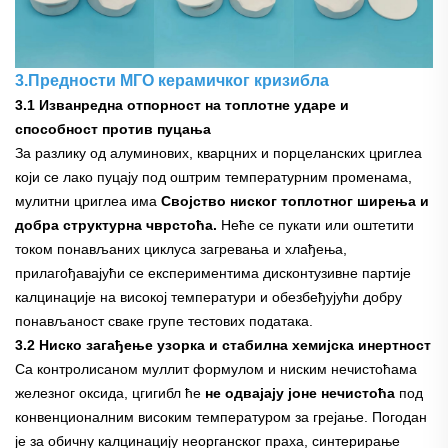
3.Предности МГО керамичког кризибла
3.1 Изванредна отпорност на топлотне ударе и
способност против пуцања
За разлику од алуминових, кварцних и порцеланских цриглеа
који се лако пуцају под оштрим температурним променама,
мулитни цриглеа има
Својство ниског топлотног ширења и
добра структурна чврстоћа.
Неће се пукати или оштетити
током понављаних циклуса загревања и хлађења,
прилагођавајући се експериментима дисконтузивне партије
калцинације на високој температури и обезбеђујући добру
понављаност сваке групе тестових података.
3.2 Ниско загађење узорка и стабилна хемијска инертност
Са контролисаном муллит формулом и ниским нечистоћама
железног оксида, цгигибл ће
не одвајају јоне нечистоћа
под
конвенционалним високим температуром за грејање. Погодан
је за обичну калцинацију неорганског праха, синтерирање