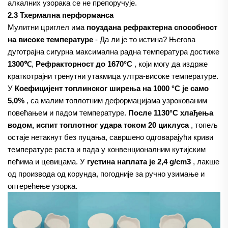
алкалних узорака се не препоручује.
2.3 Тхермална перформанса
Мулитни цриглел има
поуздана рефрактерна способност
на високе температуре
- Да ли је то истина? Његова
дуготрајна сигурна максимална радна температура достиже
1300℃
,
Рефракторност до 1670°C
, који могу да издрже
краткотрајни тренутни утакмица ултра-високе температуре.
У
Коефицијент топлинског ширења на 1000 °C је само
5,0%
, са малим топлотним деформацијама узрокованим
повећањем и падом температуре.
После 1130°C хлађења
водом, испит топлотног удара током 20 циклуса
, топељ
остаје нетакнут без пуцања, савршено одговарајући криви
температуре раста и пада у конвенционалним кутијским
пећима и цевицама. У
густина наплата је 2,4 g/cm3
, лакше
од производа од корунда, погодније за ручно узимање и
оптерећење узорка.