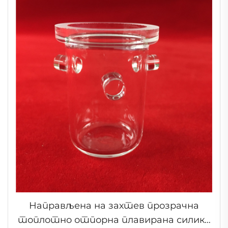
Направљена на захтев прозрачна
топлотно отпорна плавирана силика