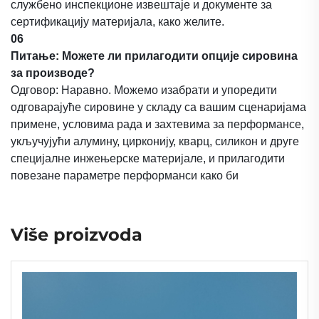
службено инспекционе извештаје и документе за
сертификацију материјала, како желите.
06
Питање: Можете ли прилагодити опције сировина
за производе?
Одговор: Наравно. Можемо изабрати и упоредити
одговарајуће сировине у складу са вашим сценаријама
примене, условима рада и захтевима за перформансе,
укључујући алумину, цирконију, кварц, силикон и друге
специјалне инжењерске материјале, и прилагодити
повезане параметре перформанси како би
Više proizvoda