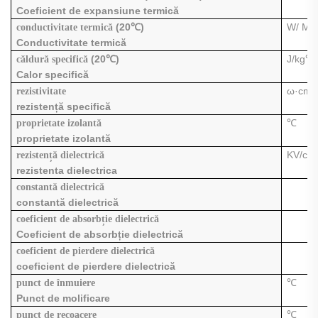
Coeficient de expansiune termică
(20℃)
W/
M.
conductivitate termică
Conductivitate termică
(20℃)
J/kg℃
căldură specifică
Calor specifică
ω·cm
rezistivitate
rezistență specifică
℃
proprietate izolantă
proprietate izolantă
KV/cm
rezistență dielectrică
rezistenta dielectrica
constantă dielectrică
constantă dielectrică
coeficient de absorbție dielectrică
Coeficient de absorbție dielectrică
coeficient de pierdere dielectrică
coeficient de pierdere dielectrică
℃
punct de înmuiere
Punct de molificare
℃
punct de recoacere