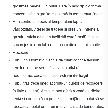
grosimea peretelui tubului. Este în mod tipic o formă
concentrică din grafita rezistentă la temperaturi înalte.
Prin controlul precis al temperaturii topiturii,
vâscozității, vitezei de tragere și presiunii interne a
gazului, sticla de cuarț încălzită este "trasă" în sus
sau în jos într-un tub continuu cu dimensiuni stabile.
Recocire
Tubul nou format din sticlă de cuarț conține tensiuni
termice interne semnificative datorită răcirii
neuniforme, ceea ce îl face
extrem de fragil
.
Tubul tras trece imediat printr-un cuptor de recoacere
în linie (un lehr). Acest cuptor oferă o zonă de răcire
lentă și controlată cu precizie, permițând tubului să se
răcească treptat printr-un interval critic de temperatură