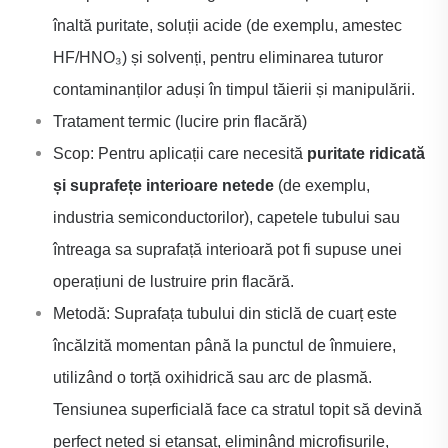
înaltă puritate, soluții acide (de exemplu, amestec
HF/HNO₃) și solvenți, pentru eliminarea tuturor
contaminanților aduși în timpul tăierii și manipulării.
Tratament termic (lucire prin flacără)
Scop: Pentru aplicații care necesită
puritate ridicată
și suprafețe interioare netede
(de exemplu,
industria semiconductorilor), capetele tubului sau
întreaga sa suprafață interioară pot fi supuse unei
operațiuni de lustruire prin flacără.
Metodă: Suprafața tubului din sticlă de cuarț este
încălzită momentan până la punctul de înmuiere,
utilizând o torță oxihidrică sau arc de plasmă.
Tensiunea superficială face ca stratul topit să devină
perfect neted și etanșat, eliminând microfisurile,