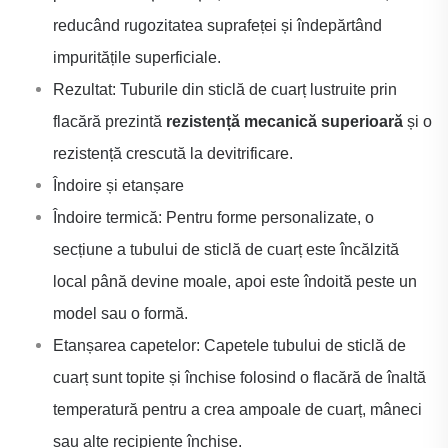
reducând rugozitatea suprafeței și îndepărtând
impuritățile superficiale.
Rezultat: Tuburile din sticlă de cuarț lustruite prin
flacără prezintă
rezistență mecanică superioară
și o
rezistență crescută la devitrificare.
Îndoire și etanșare
Îndoire termică: Pentru forme personalizate, o
secțiune a tubului de sticlă de cuarț este încălzită
local până devine moale, apoi este îndoită peste un
model sau o formă.
Etanșarea capetelor: Capetele tubului de sticlă de
cuarț sunt topite și închise folosind o flacără de înaltă
temperatură pentru a crea ampoale de cuarț, mâneci
sau alte recipiente închise.