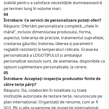
stabilă pentru a satisface necesitățile dumneavoastră
pe termen lung în volume mari.
04
Întrebare: Ce servicii de personalizare puteți oferi?
Răspuns: Ofertăm personalizare completă „cheie în
mână”, inclusiv dimensiunea produsului, forma,
aspectul, toleranța de precizie, tratamentul suprafeței,
crestarea găurilor, îndoirea, tăierea și parametrii
reglabili rezistenți la temperaturi ridicate. Gravarea
personalizată a LOGOTIPULUI și ambalajul
personalizat exclusiv sunt, de asemenea, disponibile ca
opțiuni suplimentare personalizate, la cerere.
05
Întrebare: Acceptați inspecția produselor finite de
către terțe părți?
Răspuns: Da, colaborăm în totalitate cu toate
instituțiile autorizate de testare terțe, recunoscute pe
plan internațional. Organizații de renume, cum ar fi
SGS, BV și alte organisme de inspecție internațional