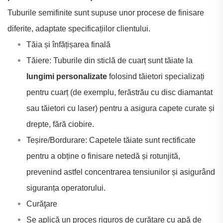
Tuburile semifinite sunt supuse unor procese de finisare
diferite, adaptate specificațiilor clientului.
Tăia și înfățișarea finală
Tăiere: Tuburile din sticlă de cuarț sunt tăiate la
lungimi personalizate
folosind tăietori specializați
pentru cuarț (de exemplu, ferăstrău cu disc diamantat
sau tăietori cu laser) pentru a asigura capete curate și
drepte, fără ciobire.
Teșire/Bordurare: Capetele tăiate sunt rectificate
pentru a obține o finisare netedă și rotunjită,
prevenind astfel concentrarea tensiunilor și asigurând
siguranța operatorului.
Curăţare
Se aplică un proces riguros de curățare cu apă de