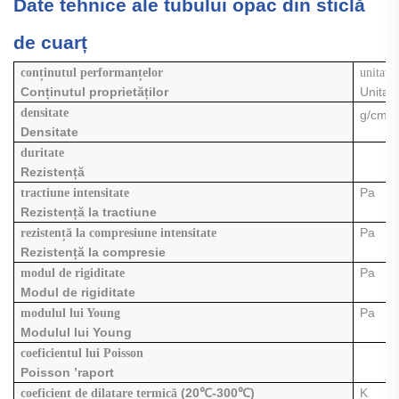
Date tehnice ale tubului opac din sticlă
de cuarț
conținutul performanțelor
unitate
Conținutul proprietăților
Unitat
3
densitate
g/cm
Densitate
duritate
Rezistență
Pa
tractiune
intensitate
Rezistență la tractiune
Pa
rezistență la compresiune
intensitate
Rezistență la compresie
Pa
modul de rigiditate
Modul de rigiditate
Pa
modulul lui Young
Modulul lui Young
coeficientul lui Poisson
Poisson
’
raport
(20
℃
-300℃)
K
coeficient de dilatare termică