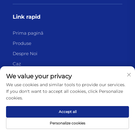
Link rapid
Prima pagină
Produse
Despre Noi
Caz
Nou
We value your privacy
Contact
We use cookies and similar tools to provide our services.
If you don't want to accept all cookies, click Personalize
cookies.
Prodcuts
Accept all
Ceramică Porosă
Personalize cookies
Ceramică industrială
Prima pagină
Produs
Despre
Contact