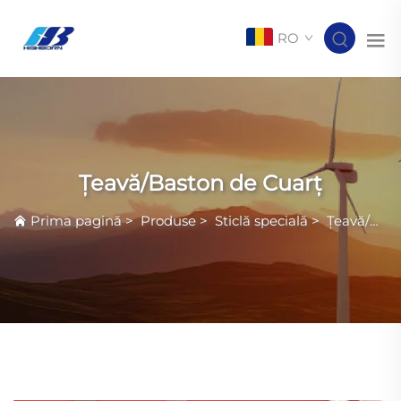
RO
Țeavă/Baston de Cuarț
Prima pagină
>
Produse
>
Sticlă specială
>
Țeavă/Baston de Cuarț