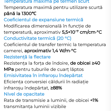
Temperatură maximă pe termen scurt
Temperatura maximă pentru utilizare scurtă
până la 1300℃
Coeficientul de expansiune termică
Modificarea dimensională în funcție de
temperatură, aproximativ
5,5×10⁻⁷ cm/cm·°C
Conductivitate termică (20 °C)
Coeficientul de transfer termic la temperatura
camerei,
aproximativ 1,4 W/m·°C
Rezistență la flectare
Rezistența la forța de îndoire,
de obicei ≥40
MPa
pentru tuburile de cuarț lăptos
Emisivitatea în infraroșu îndepărtat
Eficiența conversiei căldurii în radiație
infraroșu îndepărtat,
≥88%
Nivel de opacitate
Rata de transmisie a luminii, de obicei
<1%
transmitanța luminii vizibile