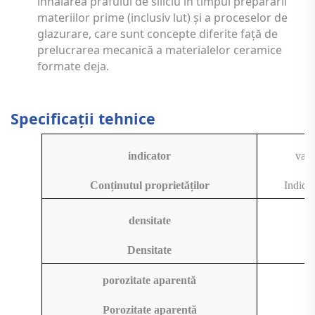
inhalarea prafului de siliciu în timpul preparării
materiilor prime (inclusiv lut) și a proceselor de
glazurare, care sunt concepte diferite față de
prelucrarea mecanică a materialelor ceramice
formate deja.
Specificații tehnice
indicator
valo
Conținutul proprietăților
Indicel
densitate
Densitate
porozitate aparentă
Porozitate aparentă