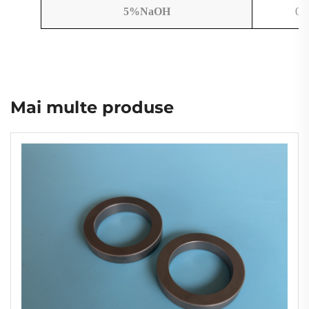
5%NaOH
0.
Mai multe produse