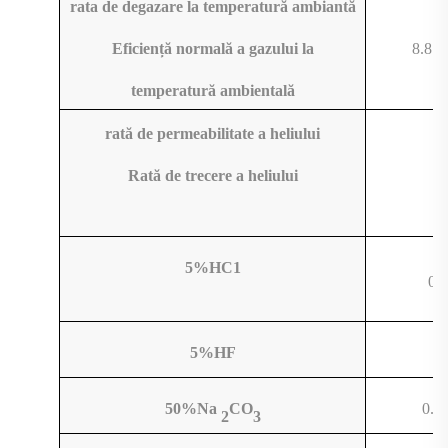
rata de degazare la temperatură ambiantă
8.8×
Eficiență normală a gazului la
temperatură ambientală
rată de permeabilitate a heliului
1
Rată de trecere a heliului
5%HC1
0.
5%HF
8
50%Na
CO
0.0
2
3