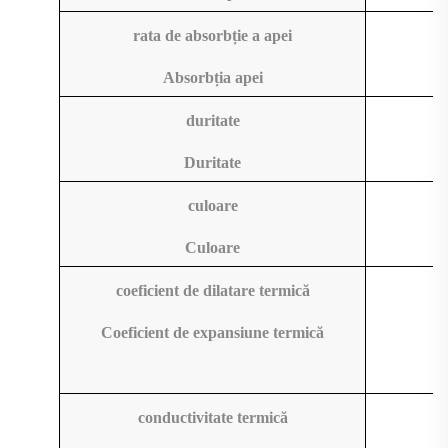
rata de absorbție a apei
Absorbția apei
duritate
Duritate
culoare
a
Culoare
coeficient de dilatare termică
7
Coeficient de expansiune termică
conductivitate termică
1