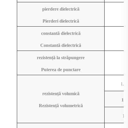
pierdere dielectrică
1
Pierderi dielectrică
constantă dielectrică
Constantă dielectrică
rezistență la străpungere
>
Puterea de punctare
1.0
rezistență volumică
1.5
Rezistență volumetrică
1.