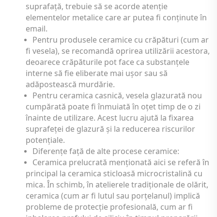
suprafață, trebuie să se acorde atenție
elementelor metalice care ar putea fi conținute în
email.
Pentru produsele ceramice cu crăpături (cum ar
fi vesela), se recomandă oprirea utilizării acestora,
deoarece crăpăturile pot face ca substanțele
interne să fie eliberate mai ușor sau să
adăpostească murdărie.
Pentru ceramica casnică, vesela glazurată nou
cumpărată poate fi înmuiată în oțet timp de o zi
înainte de utilizare. Acest lucru ajută la fixarea
suprafeței de glazură și la reducerea riscurilor
potențiale.
Diferențe față de alte procese ceramice:
Ceramica prelucrată menționată aici se referă în
principal la ceramica sticloasă microcristalină cu
mica. În schimb, în atelierele tradiționale de olărit,
ceramica (cum ar fi lutul sau porțelanul) implică
probleme de protecție profesională, cum ar fi