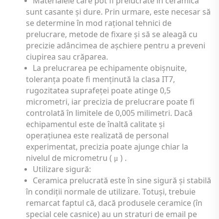
Materialele care pot fi prelucrate în ceramică
sunt casante și dure. Prin urmare, este necesar să
se determine în mod rațional tehnici de
prelucrare, metode de fixare și să se aleagă cu
precizie adâncimea de așchiere pentru a preveni
ciupirea sau crăparea.
La prelucrarea pe echipamente obișnuite,
toleranța poate fi menținută la clasa IT7,
rugozitatea suprafeței poate atinge 0,5
micrometri, iar precizia de prelucrare poate fi
controlată în limitele de 0,005 milimetri. Dacă
echipamentul este de înaltă calitate și
operațiunea este realizată de personal
experimentat, precizia poate ajunge chiar la
nivelul de micrometru (
) .
μ
Utilizare sigură:
Ceramica prelucrată este în sine sigură și stabilă
în condiții normale de utilizare. Totuși, trebuie
remarcat faptul că, dacă produsele ceramice (în
special cele casnice) au un straturi de email pe